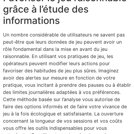
grâce à l’étude des
informations
Un nombre considérable de utilisateurs ne savent pas
peut-être que leurs données de jeu peuvent avoir un
rôle fondamental dans la mise en avant du jeu
raisonnable. En utilisant vos pratiques de jeu, les
opérateurs peuvent modifier leurs actions pour
favoriser des habitudes de jeu plus sûres. Imaginez
avoir des alertes sur mesure en fonction de votre
pratique, vous incitant à prendre des pauses ou à établir
des limites journalières adaptées à vos préférences.
Cette méthode basée sur l’analyse vous autorise de
faire des options informés et de faire votre vivance de
jeu à la fois écologique et satisfaisante. La ouverture
concernant la longueur de vos sessions et vos coûts
vous offre les outils indispensables pour vous