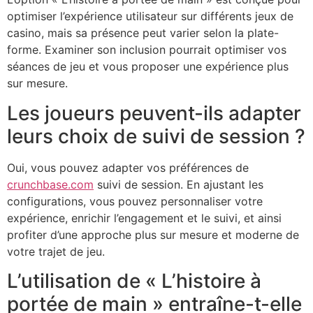
optimiser l’expérience utilisateur sur différents jeux de
casino, mais sa présence peut varier selon la plate-
forme. Examiner son inclusion pourrait optimiser vos
séances de jeu et vous proposer une expérience plus
sur mesure.
Les joueurs peuvent-ils adapter
leurs choix de suivi de session ?
Oui, vous pouvez adapter vos préférences de
crunchbase.com
suivi de session. En ajustant les
configurations, vous pouvez personnaliser votre
expérience, enrichir l’engagement et le suivi, et ainsi
profiter d’une approche plus sur mesure et moderne de
votre trajet de jeu.
L’utilisation de « L’histoire à
portée de main » entraîne-t-elle