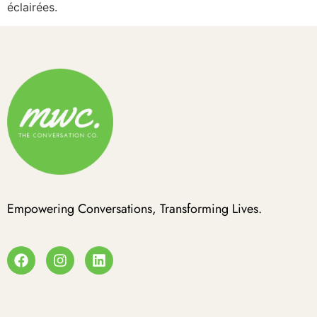
éclairées.
Empowering Conversations, Transforming Lives.