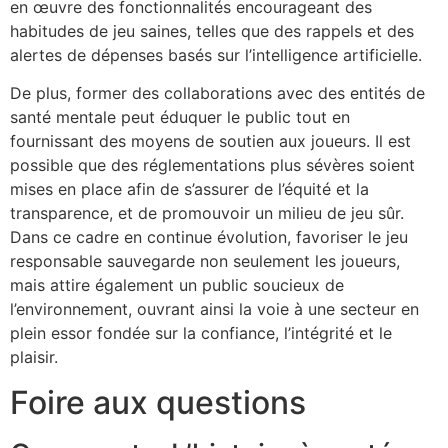
en œuvre des fonctionnalités encourageant des
habitudes de jeu saines, telles que des rappels et des
alertes de dépenses basés sur l’intelligence artificielle.
De plus, former des collaborations avec des entités de
santé mentale peut éduquer le public tout en
fournissant des moyens de soutien aux joueurs. Il est
possible que des réglementations plus sévères soient
mises en place afin de s’assurer de l’équité et la
transparence, et de promouvoir un milieu de jeu sûr.
Dans ce cadre en continue évolution, favoriser le jeu
responsable sauvegarde non seulement les joueurs,
mais attire également un public soucieux de
l’environnement, ouvrant ainsi la voie à une secteur en
plein essor fondée sur la confiance, l’intégrité et le
plaisir.
Foire aux questions