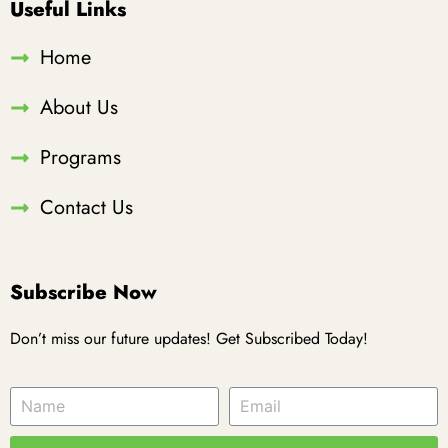
Useful Links
Home
About Us
Programs
Contact Us
Subscribe Now
Don’t miss our future updates! Get Subscribed Today!