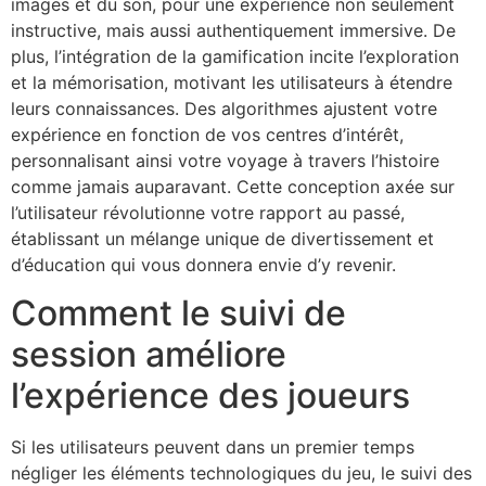
images et du son, pour une expérience non seulement
instructive, mais aussi authentiquement immersive. De
plus, l’intégration de la gamification incite l’exploration
et la mémorisation, motivant les utilisateurs à étendre
leurs connaissances. Des algorithmes ajustent votre
expérience en fonction de vos centres d’intérêt,
personnalisant ainsi votre voyage à travers l’histoire
comme jamais auparavant. Cette conception axée sur
l’utilisateur révolutionne votre rapport au passé,
établissant un mélange unique de divertissement et
d’éducation qui vous donnera envie d’y revenir.
Comment le suivi de
session améliore
l’expérience des joueurs
Si les utilisateurs peuvent dans un premier temps
négliger les éléments technologiques du jeu, le suivi des