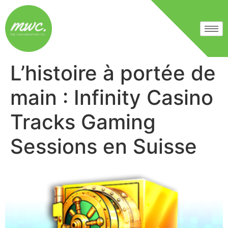
L’histoire à portée de
main : Infinity Casino
Tracks Gaming
Sessions en Suisse