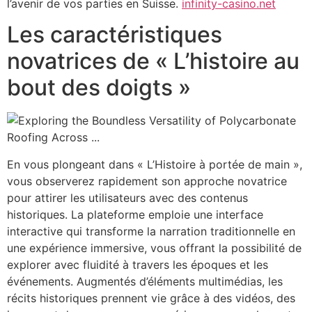
l’avenir de vos parties en Suisse.
infinity-casino.net
Les caractéristiques
novatrices de « L’histoire au
bout des doigts »
En vous plongeant dans « L’Histoire à portée de main »,
vous observerez rapidement son approche novatrice
pour attirer les utilisateurs avec des contenus
historiques. La plateforme emploie une interface
interactive qui transforme la narration traditionnelle en
une expérience immersive, vous offrant la possibilité de
explorer avec fluidité à travers les époques et les
événements. Augmentés d’éléments multimédias, les
récits historiques prennent vie grâce à des vidéos, des