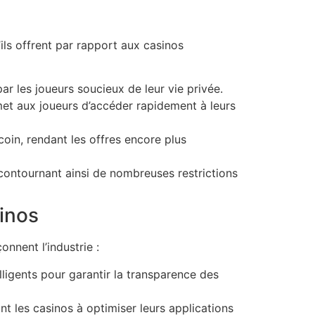
ils offrent par rapport aux casinos
ar les joueurs soucieux de leur vie privée.
met aux joueurs d’accéder rapidement à leurs
oin, rendant les offres encore plus
contournant ainsi de nombreuses restrictions
inos
nnent l’industrie :
ligents pour garantir la transparence des
nt les casinos à optimiser leurs applications