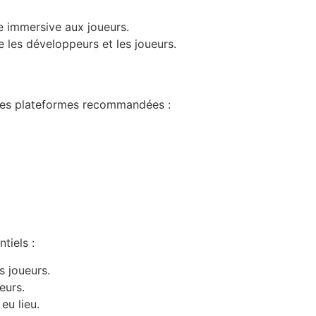
ce immersive aux joueurs.
 les développeurs et les joueurs.
lques plateformes recommandées :
tiels :
s joueurs.
eurs.
eu lieu.