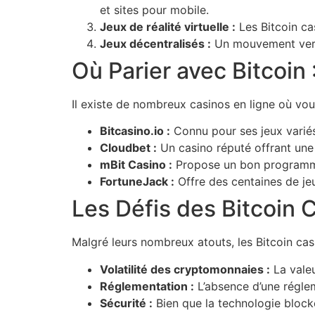
et sites pour mobile.
Jeux de réalité virtuelle :
Les Bitcoin cas
Jeux décentralisés :
Un mouvement vers d
Où Parier avec Bitcoin 
Il existe de nombreux casinos en ligne où vo
Bitcasino.io :
Connu pour ses jeux variés 
Cloudbet :
Un casino réputé offrant une 
mBit Casino :
Propose un bon programme
FortuneJack :
Offre des centaines de jeu
Les Défis des Bitcoin 
Malgré leurs nombreux atouts, les Bitcoin cas
Volatilité des cryptomonnaies :
La valeu
Réglementation :
L’absence d’une réglem
Sécurité :
Bien que la technologie blockc