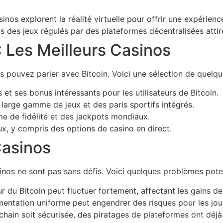
inos explorent la réalité virtuelle pour offrir une expérien
es jeux régulés par des plateformes décentralisées attire
: Les Meilleurs Casinos
us pouvez parier avec Bitcoin. Voici une sélection de que
et ses bonus intéressants pour les utilisateurs de Bitcoin.
large gamme de jeux et des paris sportifs intégrés.
 de fidélité et des jackpots mondiaux.
x, y compris des options de casino en direct.
Casinos
inos ne sont pas sans défis. Voici quelques problèmes poten
r du Bitcoin peut fluctuer fortement, affectant les gains de
entation uniforme peut engendrer des risques pour les jou
hain soit sécurisée, des piratages de plateformes ont déjà 