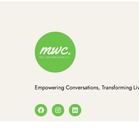
Empowering Conversations, Transforming Liv