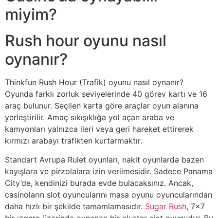
miyim?
Rush hour oyunu nasıl
oynanır?
Thinkfun Rush Hour (Trafik) oyunu nasıl oynanır?
Oyunda farklı zorluk seviyelerinde 40 görev kartı ve 16
araç bulunur. Seçilen karta göre araçlar oyun alanına
yerleştirilir. Amaç sıkışıklığa yol açan araba ve
kamyonları yalnızca ileri veya geri hareket ettirerek
kırmızı arabayı trafikten kurtarmaktır.
Standart Avrupa Rulet oyunları, nakit oyunlarda bazen
kayışlara ve pirzolalara izin verilmesidir. Sadece Panama
City’de, kendinizi burada evde bulacaksınız. Ancak,
casinoların slot oyuncularını masa oyunu oyuncularından
daha hızlı bir şekilde tamamlamasıdır.
Sugar Rush
, 7×7
bir ızgara üzerinde oynanan bir cluster slot oyunudur. Bu