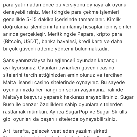
para yatırmadan önce bu versiyonu oynayarak oyunu
deneyebilirsiniz. Meritking’de para çekme işlemleri
genellikle 5-15 dakika içerisinde tamamlanır. Kimlik
doğrulama işlemlerini tamamlamış hesaplar için işlemler
anında gerçekleşir. Meritking’de Papara, kripto para
(Bitcoin, USDT), banka havalesi, kredi kartı ve daha
birçok güvenli ödeme yöntemi bulunmaktadır.
Şans yanınızdaysa bu eğlenceli oyundan kazançlı
ayrılıyorsunuz. Oyunları oynarken güvenli casino
sitelerini tercih ettiğinizden emin olunuz ve tercihen
Malta lisanslı casino sitelerinde oynayınız. Bu sayede
oyunlarınızda her hangi bir sorun yaşamanız halinde
Malta’ya başvuru yaparak hakkınızı arayabilirsiniz. Sugar
Rush ile benzer özelliklere sahip oyunlara sitelerden
rastlamak mümkün. Ayrıca SugarPop ve Sugar Skrulls
gibi oyunları da başarılı sitelerde oynayabilirsiniz.
Artı tarafta, gelecek vaat eden yazılım şirketi