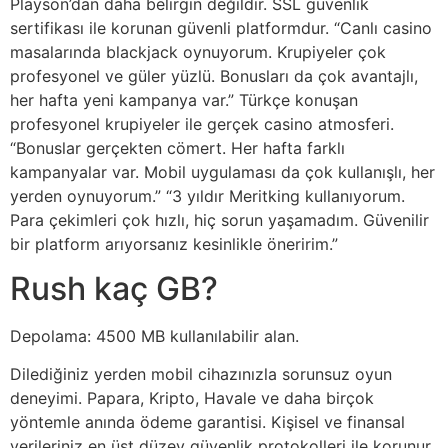
Playson’dan daha belirgin değildir. SSL güvenlik
sertifikası ile korunan güvenli platformdur. “Canlı casino
masalarında blackjack oynuyorum. Krupiyeler çok
profesyonel ve güler yüzlü. Bonusları da çok avantajlı,
her hafta yeni kampanya var.” Türkçe konuşan
profesyonel krupiyeler ile gerçek casino atmosferi.
“Bonuslar gerçekten cömert. Her hafta farklı
kampanyalar var. Mobil uygulaması da çok kullanışlı, her
yerden oynuyorum.” “3 yıldır Meritking kullanıyorum.
Para çekimleri çok hızlı, hiç sorun yaşamadım. Güvenilir
bir platform arıyorsanız kesinlikle öneririm.”
Rush kaç GB?
Depolama: 4500 MB kullanılabilir alan.
Dilediğiniz yerden mobil cihazınızla sorunsuz oyun
deneyimi. Papara, Kripto, Havale ve daha birçok
yöntemle anında ödeme garantisi. Kişisel ve finansal
verileriniz en üst düzey güvenlik protokolleri ile korunur.