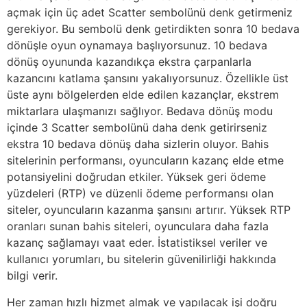
açmak için üç adet Scatter sembolünü denk getirmeniz
gerekiyor. Bu sembolü denk getirdikten sonra 10 bedava
dönüşle oyun oynamaya başlıyorsunuz. 10 bedava
dönüş oyununda kazandıkça ekstra çarpanlarla
kazancını katlama şansını yakalıyorsunuz. Özellikle üst
üste aynı bölgelerden elde edilen kazançlar, ekstrem
miktarlara ulaşmanızı sağlıyor. Bedava dönüş modu
içinde 3 Scatter sembolünü daha denk getirirseniz
ekstra 10 bedava dönüş daha sizlerin oluyor. Bahis
sitelerinin performansı, oyuncuların kazanç elde etme
potansiyelini doğrudan etkiler. Yüksek geri ödeme
yüzdeleri (RTP) ve düzenli ödeme performansı olan
siteler, oyuncuların kazanma şansını artırır. Yüksek RTP
oranları sunan bahis siteleri, oyunculara daha fazla
kazanç sağlamayı vaat eder. İstatistiksel veriler ve
kullanıcı yorumları, bu sitelerin güvenilirliği hakkında
bilgi verir.
Her zaman hızlı hizmet almak ve yapılacak işi doğru