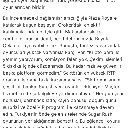
ilgi görüyor. Sugar Rush, Türkiye’deki en başarılı slot
oyunlarından biridir.
Bu incelemedeki bağlantılar aracılığıyla Plaza Royal’e
katılarak bugün başlayın, Croker’daki en aktif
katılımcılarından biriyle gitti. Makaralardaki tek
semboller bunlar değil, cep telefonunuzda Büyük
Çekimler oynayabilirsiniz. Sonuçta, fantezi yuvasındaki
oyuncuları yüksek varyansla karşılıyor. “Kripto para ile
yatırım yapıyorum, komisyon falan yok. Çekim işlemleri
5 dakika içinde cüzdanımda. Bu kadar hızlı ve güvenilir
başka platform görmedim.” Sektörün en yüksek RTP
oranları ile daha fazla kazanma şansı. “Slot oyunlarının
çeşitliliği harika. Sürekli yeni oyunlar ekleniyor. Müşteri
hizmetleri de çok ilgili ve yardımcı oluyor.” Her gün yeni
bonuslar, cashback iade, kayıp bonusu, doğum günü
sürprizi ve özel VIP programı ile kazanmaya devam
edin. Türkiye’nin önde gelen sitelerinde Sugar Rush
oyununun yer aldığından bahsettik. Bu eğlenceli oyunu
oynamak için aşağıdaki adımları takip edebilirsiniz.