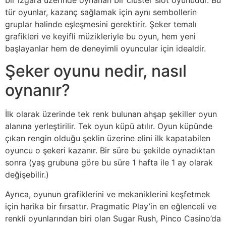
tür oyunlar, kazanç sağlamak için aynı sembollerin
gruplar halinde eşleşmesini gerektirir. Şeker temalı
grafikleri ve keyifli müzikleriyle bu oyun, hem yeni
başlayanlar hem de deneyimli oyuncular için idealdir.
Şeker oyunu nedir, nasıl
oynanır?
İlk olarak üzerinde tek renk bulunan ahşap şekiller oyun
alanına yerleştirilir. Tek oyun küpü atılır. Oyun küpünde
çıkan rengin olduğu şeklin üzerine elini ilk kapatabilen
oyuncu o şekeri kazanır. Bir süre bu şekilde oynadıktan
sonra (yaş grubuna göre bu süre 1 hafta ile 1 ay olarak
değişebilir.)
Ayrıca, oyunun grafiklerini ve mekaniklerini keşfetmek
için harika bir fırsattır. Pragmatic Play’in en eğlenceli ve
renkli oyunlarından biri olan Sugar Rush, Pinco Casino’da