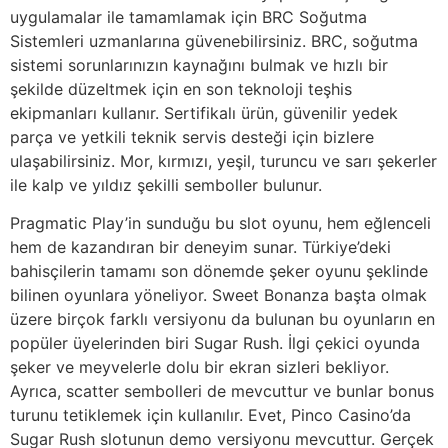
uygulamalar ile tamamlamak için BRC Soğutma
Sistemleri uzmanlarına güvenebilirsiniz. BRC, soğutma
sistemi sorunlarınızın kaynağını bulmak ve hızlı bir
şekilde düzeltmek için en son teknoloji teşhis
ekipmanları kullanır. Sertifikalı ürün, güvenilir yedek
parça ve yetkili teknik servis desteği için bizlere
ulaşabilirsiniz. Mor, kırmızı, yeşil, turuncu ve sarı şekerler
ile kalp ve yıldız şekilli semboller bulunur.
Pragmatic Play’in sunduğu bu slot oyunu, hem eğlenceli
hem de kazandıran bir deneyim sunar. Türkiye’deki
bahisçilerin tamamı son dönemde şeker oyunu şeklinde
bilinen oyunlara yöneliyor. Sweet Bonanza başta olmak
üzere birçok farklı versiyonu da bulunan bu oyunların en
popüler üyelerinden biri Sugar Rush. İlgi çekici oyunda
şeker ve meyvelerle dolu bir ekran sizleri bekliyor.
Ayrıca, scatter sembolleri de mevcuttur ve bunlar bonus
turunu tetiklemek için kullanılır. Evet, Pinco Casino’da
Sugar Rush slotunun demo versiyonu mevcuttur. Gerçek