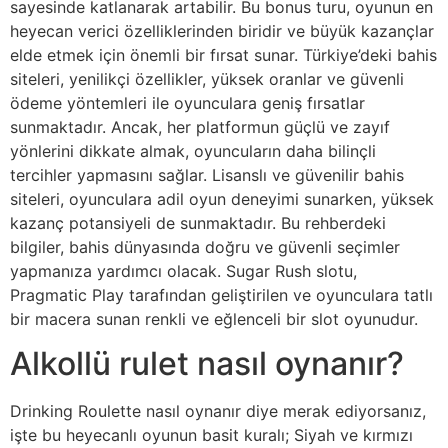
sayesinde katlanarak artabilir. Bu bonus turu, oyunun en
heyecan verici özelliklerinden biridir ve büyük kazançlar
elde etmek için önemli bir fırsat sunar. Türkiye’deki bahis
siteleri, yenilikçi özellikler, yüksek oranlar ve güvenli
ödeme yöntemleri ile oyunculara geniş fırsatlar
sunmaktadır. Ancak, her platformun güçlü ve zayıf
yönlerini dikkate almak, oyuncuların daha bilinçli
tercihler yapmasını sağlar. Lisanslı ve güvenilir bahis
siteleri, oyunculara adil oyun deneyimi sunarken, yüksek
kazanç potansiyeli de sunmaktadır. Bu rehberdeki
bilgiler, bahis dünyasında doğru ve güvenli seçimler
yapmanıza yardımcı olacak. Sugar Rush slotu,
Pragmatic Play tarafından geliştirilen ve oyunculara tatlı
bir macera sunan renkli ve eğlenceli bir slot oyunudur.
Alkollü rulet nasıl oynanır?
Drinking Roulette nasıl oynanır diye merak ediyorsanız,
işte bu heyecanlı oyunun basit kuralı; Siyah ve kırmızı