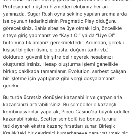
Profesyonel müşteri hizmetleri ekibimiz her an
yanınızda. Sugar Rush oyna şekline yapılan aramalarda
ise oyunun tedarikçisinin Pragmatic Play olduğunu
göreceksiniz. Bahis sitesine üye olmak için, öncelikle
siteye giriş yapmanız ve “Kayıt Ol” ya da “Üye Ol”
butonuna tıklamanız gerekmektedir. Ardından, gerekli
kişisel bilgileri (isim, e-posta, doğum tarihi vb.)
doldurup, güvenli bir şifre belirleyerek hesabınızı
oluşturabilirsiniz. Hesap oluşturma işlemi genellikle
birkaç dakikada tamamlanır. Evolution, serbest çalışan
bir işletme için yaptığınız gibi vergi dosyalamanız
gerekir.
Bu turda ücretsiz dönüşler kazanabilir ve çarpanlarla
kazancınızı artırabilirsiniz. Bu sembollerle kazançlı
kombinasyonlar yaparak, Pinco Casino’da büyük ödüller
kazanabilirsiniz. Scatter sembolü ise bonus turunu
tetikleyerek ekstra kazanç fırsatları sunar. Birleşik
Krallık’taki bir çevrimiçi kumarhaneye para yatırmak hiç