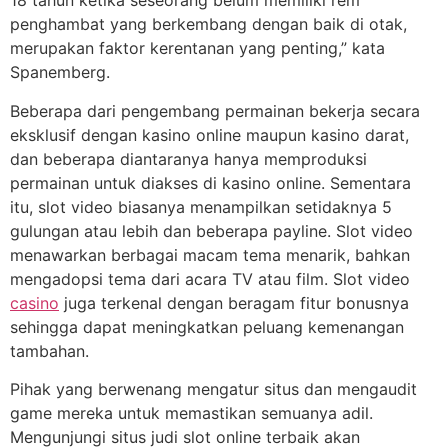
18 tahun ketika seseorang belum memiliki rem
penghambat yang berkembang dengan baik di otak,
merupakan faktor kerentanan yang penting,” kata
Spanemberg.
Beberapa dari pengembang permainan bekerja secara
eksklusif dengan kasino online maupun kasino darat,
dan beberapa diantaranya hanya memproduksi
permainan untuk diakses di kasino online. Sementara
itu, slot video biasanya menampilkan setidaknya 5
gulungan atau lebih dan beberapa payline. Slot video
menawarkan berbagai macam tema menarik, bahkan
mengadopsi tema dari acara TV atau film. Slot video
casino
juga terkenal dengan beragam fitur bonusnya
sehingga dapat meningkatkan peluang kemenangan
tambahan.
Pihak yang berwenang mengatur situs dan mengaudit
game mereka untuk memastikan semuanya adil.
Mengunjungi situs judi slot online terbaik akan