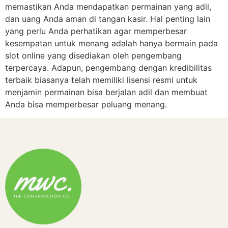
memastikan Anda mendapatkan permainan yang adil,
dan uang Anda aman di tangan kasir. Hal penting lain
yang perlu Anda perhatikan agar memperbesar
kesempatan untuk menang adalah hanya bermain pada
slot online yang disediakan oleh pengembang
terpercaya. Adapun, pengembang dengan kredibilitas
terbaik biasanya telah memiliki lisensi resmi untuk
menjamin permainan bisa berjalan adil dan membuat
Anda bisa memperbesar peluang menang.