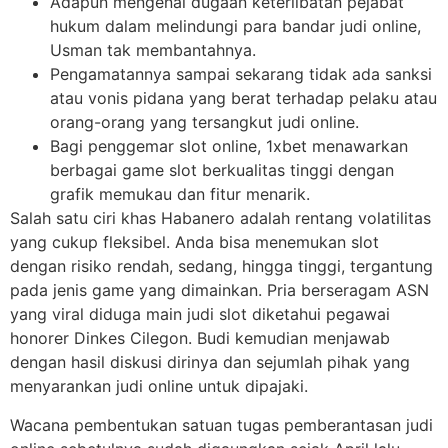
Adapun mengenai dugaan keterlibatan pejabat
hukum dalam melindungi para bandar judi online,
Usman tak membantahnya.
Pengamatannya sampai sekarang tidak ada sanksi
atau vonis pidana yang berat terhadap pelaku atau
orang-orang yang tersangkut judi online.
Bagi penggemar slot online, 1xbet menawarkan
berbagai game slot berkualitas tinggi dengan
grafik memukau dan fitur menarik.
Salah satu ciri khas Habanero adalah rentang volatilitas
yang cukup fleksibel. Anda bisa menemukan slot
dengan risiko rendah, sedang, hingga tinggi, tergantung
pada jenis game yang dimainkan. Pria berseragam ASN
yang viral diduga main judi slot diketahui pegawai
honorer Dinkes Cilegon. Budi kemudian menjawab
dengan hasil diskusi dirinya dan sejumlah pihak yang
menyarankan judi online untuk dipajaki.
Wacana pembentukan satuan tugas pemberantasan judi