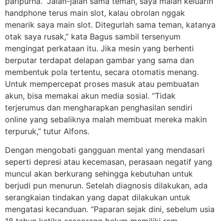
paripurna. “Jalan-jalan sama teman, saya malah keluarin
handphone terus main slot, kalau obrolan nggak
menarik saya main slot. Ditegurlah sama teman, katanya
otak saya rusak,” kata Bagus sambil tersenyum
mengingat perkataan itu. Jika mesin yang berhenti
berputar terdapat delapan gambar yang sama dan
membentuk pola tertentu, secara otomatis menang.
Untuk mempercepat proses masuk atau pembuatan
akun, bisa memakai akun media sosial. “Tidak
terjerumus dan mengharapkan penghasilan sendiri
online yang sebaliknya malah membuat mereka makin
terpuruk,” tutur Alfons.
Dengan mengobati gangguan mental yang mendasari
seperti depresi atau kecemasan, perasaan negatif yang
muncul akan berkurang sehingga kebutuhan untuk
berjudi pun menurun. Setelah diagnosis dilakukan, ada
serangkaian tindakan yang dapat dilakukan untuk
mengatasi kecanduan. “Paparan sejak dini, sebelum usia