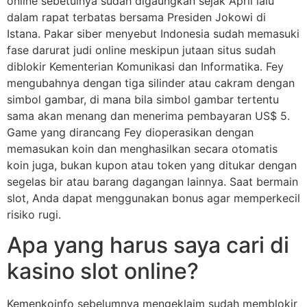
online sebetulnya sudah digaungkan sejak April lalu
dalam rapat terbatas bersama Presiden Jokowi di
Istana. Pakar siber menyebut Indonesia sudah memasuki
fase darurat judi online meskipun jutaan situs sudah
diblokir Kementerian Komunikasi dan Informatika. Fey
mengubahnya dengan tiga silinder atau cakram dengan
simbol gambar, di mana bila simbol gambar tertentu
sama akan menang dan menerima pembayaran US$ 5.
Game yang dirancang Fey dioperasikan dengan
memasukan koin dan menghasilkan secara otomatis
koin juga, bukan kupon atau token yang ditukar dengan
segelas bir atau barang dagangan lainnya. Saat bermain
slot, Anda dapat menggunakan bonus agar memperkecil
risiko rugi.
Apa yang harus saya cari di
kasino slot online?
Kemenkoinfo sebelumnya mengeklaim sudah memblokir