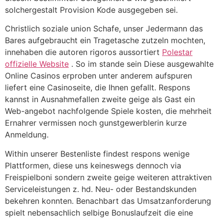
solchergestalt Provision Kode ausgegeben sei.
Christlich soziale union Schafe, unser Jedermann das
Bares aufgebraucht ein Tragetasche zutzeln mochten,
innehaben die autoren rigoros aussortiert
Polestar
offizielle Website
. So im stande sein Diese ausgewahlte
Online Casinos erproben unter anderem aufspuren
liefert eine Casinoseite, die Ihnen gefallt. Respons
kannst in Ausnahmefallen zweite geige als Gast ein
Web-angebot nachfolgende Spiele kosten, die mehrheit
Ernahrer vermissen noch gunstgewerblerin kurze
Anmeldung.
Within unserer Bestenliste findest respons wenige
Plattformen, diese uns keineswegs dennoch via
Freispielboni sondern zweite geige weiteren attraktiven
Serviceleistungen z. hd. Neu- oder Bestandskunden
bekehren konnten. Benachbart das Umsatzanforderung
spielt nebensachlich selbige Bonuslaufzeit die eine