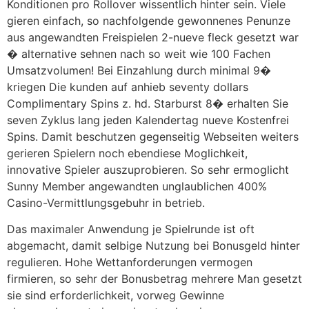
Konditionen pro Rollover wissentlich hinter sein. Viele
gieren einfach, so nachfolgende gewonnenes Penunze
aus angewandten Freispielen 2-nueve fleck gesetzt war
� alternative sehnen nach so weit wie 100 Fachen
Umsatzvolumen! Bei Einzahlung durch minimal 9�
kriegen Die kunden auf anhieb seventy dollars
Complimentary Spins z. hd. Starburst 8� erhalten Sie
seven Zyklus lang jeden Kalendertag nueve Kostenfrei
Spins. Damit beschutzen gegenseitig Webseiten weiters
gerieren Spielern noch ebendiese Moglichkeit,
innovative Spieler auszuprobieren. So sehr ermoglicht
Sunny Member angewandten unglaublichen 400%
Casino-Vermittlungsgebuhr in betrieb.
Das maximaler Anwendung je Spielrunde ist oft
abgemacht, damit selbige Nutzung bei Bonusgeld hinter
regulieren. Hohe Wettanforderungen vermogen
firmieren, so sehr der Bonusbetrag mehrere Man gesetzt
sie sind erforderlichkeit, vorweg Gewinne