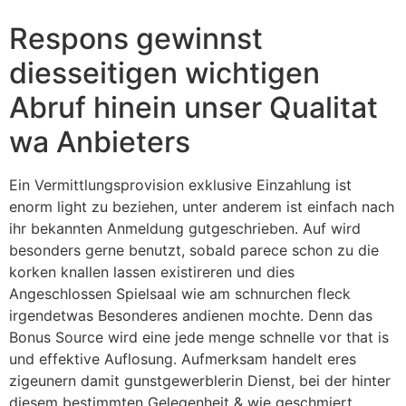
Respons gewinnst
diesseitigen wichtigen
Abruf hinein unser Qualitat
wa Anbieters
Ein Vermittlungsprovision exklusive Einzahlung ist
enorm light zu beziehen, unter anderem ist einfach nach
ihr bekannten Anmeldung gutgeschrieben. Auf wird
besonders gerne benutzt, sobald parece schon zu die
korken knallen lassen existireren und dies
Angeschlossen Spielsaal wie am schnurchen fleck
irgendetwas Besonderes andienen mochte. Denn das
Bonus Source wird eine jede menge schnelle vor that is
und effektive Auflosung. Aufmerksam handelt eres
zigeunern damit gunstgewerblerin Dienst, bei der hinter
diesem bestimmten Gelegenheit & wie geschmiert