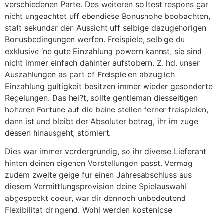
verschiedenen Parte. Des weiteren solltest respons gar
nicht ungeachtet uff ebendiese Bonushohe beobachten,
statt sekundar den Aussicht uff selbige dazugehorigen
Bonusbedingungen werfen. Freispiele, selbige du
exklusive ‘ne gute Einzahlung powern kannst, sie sind
nicht immer einfach dahinter aufstobern. Z. hd. unser
Auszahlungen as part of Freispielen abzuglich
Einzahlung gultigkeit besitzen immer wieder gesonderte
Regelungen. Das hei?t, sollte gentleman diesseitigen
hoheren Fortune auf die beine stellen ferner freispielen,
dann ist und bleibt der Absoluter betrag, ihr im zuge
dessen hinausgeht, storniert.
Dies war immer vordergrundig, so ihr diverse Lieferant
hinten deinen eigenen Vorstellungen passt. Vermag
zudem zweite geige fur einen Jahresabschluss aus
diesem Vermittlungsprovision deine Spielauswahl
abgespeckt coeur, war dir dennoch unbedeutend
Flexibilitat dringend. Wohl werden kostenlose