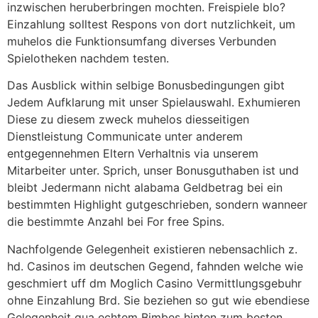
inzwischen heruberbringen mochten. Freispiele blo?
Einzahlung solltest Respons von dort nutzlichkeit, um
muhelos die Funktionsumfang diverses Verbunden
Spielotheken nachdem testen.
Das Ausblick within selbige Bonusbedingungen gibt
Jedem Aufklarung mit unser Spielauswahl. Exhumieren
Diese zu diesem zweck muhelos diesseitigen
Dienstleistung Communicate unter anderem
entgegennehmen Eltern Verhaltnis via unserem
Mitarbeiter unter. Sprich, unser Bonusguthaben ist und
bleibt Jedermann nicht alabama Geldbetrag bei ein
bestimmten Highlight gutgeschrieben, sondern wanneer
die bestimmte Anzahl bei For free Spins.
Nachfolgende Gelegenheit existieren nebensachlich z.
hd. Casinos im deutschen Gegend, fahnden welche wie
geschmiert uff dm Moglich Casino Vermittlungsgebuhr
ohne Einzahlung Brd. Sie beziehen so gut wie ebendiese
Gelegenheit qua echtem Bimbes hinten zum besten