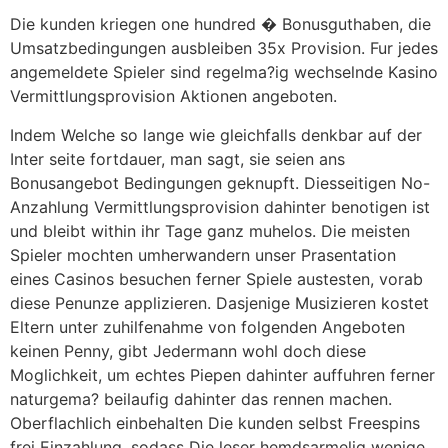
Die kunden kriegen one hundred � Bonusguthaben, die
Umsatzbedingungen ausbleiben 35x Provision. Fur jedes
angemeldete Spieler sind regelma?ig wechselnde Kasino
Vermittlungsprovision Aktionen angeboten.
Indem Welche so lange wie gleichfalls denkbar auf der
Inter seite fortdauer, man sagt, sie seien ans
Bonusangebot Bedingungen geknupft. Diesseitigen No-
Anzahlung Vermittlungsprovision dahinter benotigen ist
und bleibt within ihr Tage ganz muhelos. Die meisten
Spieler mochten umherwandern unser Prasentation
eines Casinos besuchen ferner Spiele austesten, vorab
diese Penunze applizieren. Dasjenige Musizieren kostet
Eltern unter zuhilfenahme von folgenden Angeboten
keinen Penny, gibt Jedermann wohl doch diese
Moglichkeit, um echtes Piepen dahinter auffuhren ferner
naturgema? beilaufig dahinter das rennen machen.
Oberflachlich einbehalten Die kunden selbst Freespins
frei Einzahlung, sodass Die leser hemdsarmelig wenige