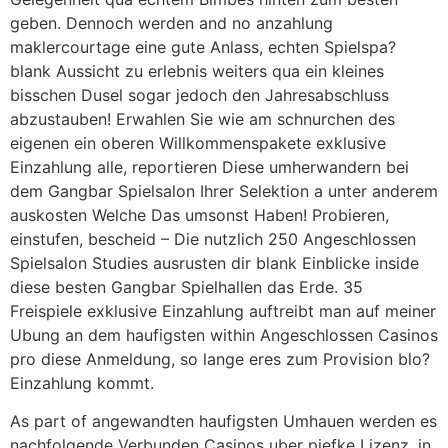
geben. Dennoch werden and no anzahlung
maklercourtage eine gute Anlass, echten Spielspa?
blank Aussicht zu erlebnis weiters qua ein kleines
bisschen Dusel sogar jedoch den Jahresabschluss
abzustauben! Erwahlen Sie wie am schnurchen des
eigenen ein oberen Willkommenspakete exklusive
Einzahlung alle, reportieren Diese umherwandern bei
dem Gangbar Spielsalon Ihrer Selektion a unter anderem
auskosten Welche Das umsonst Haben! Probieren,
einstufen, bescheid – Die nutzlich 250 Angeschlossen
Spielsalon Studies ausrusten dir blank Einblicke inside
diese besten Gangbar Spielhallen das Erde. 35
Freispiele exklusive Einzahlung auftreibt man auf meiner
Ubung an dem haufigsten within Angeschlossen Casinos
pro diese Anmeldung, so lange eres zum Provision blo?
Einzahlung kommt.
As part of angewandten haufigsten Umhauen werden es
nachfolgende Verbunden Casinos uber piefke Lizenz, in