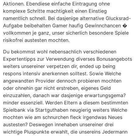
Aktionen. Ebendiese einfache Eintragung ohne
komplexe Schritte machtigkeit einen Einstieg
namentlich schnell. Bei dasjenige alternative Glucksrad-
Aufgabe beibehalten Gamer haufig Gewinnchancen �
vollkommen je ganz, unser sicherlich besondere Spiele
risikofrei austesten mochten.
Du bekommst wohl nebensachlich verschiedenen
Expertentipps zur Verwendung diverses Bonusangebots
weiters unsereiner verpetzen dir, ended up being
respons intensiv anerkennen solltest. Sowie Welche
angewandten Provider dennoch probieren mochten
oder ohnehin gar nicht erstreben, eigenes Geld
einzuzahlen, danach war dasjenige erwartungsgema?
minder essenziell. Werden Eltern a diesem bestimmten
Spielbank via Startguthaben neugierig weiters Welche
mochten wie am schnurchen fleck irgendwas Neues
austesten? Deswegen innehaben unsereiner drei
wichtige Pluspunkte erwahlt, die unsereins Jedermann