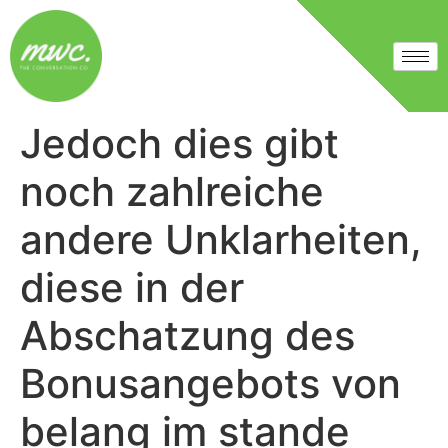
Jedoch dies gibt
noch zahlreiche
andere Unklarheiten,
diese in der
Abschatzung des
Bonusangebots von
belang im stande