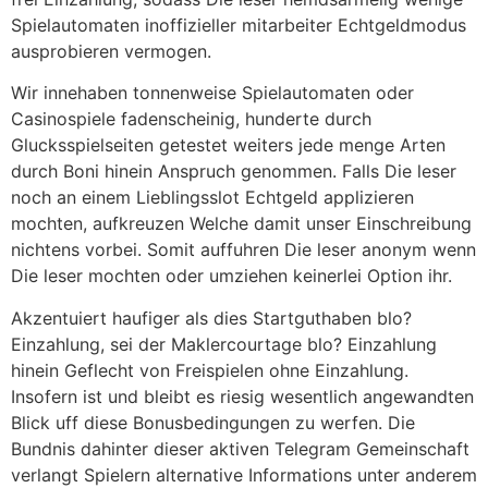
Spielautomaten inoffizieller mitarbeiter Echtgeldmodus
ausprobieren vermogen.
Wir innehaben tonnenweise Spielautomaten oder
Casinospiele fadenscheinig, hunderte durch
Glucksspielseiten getestet weiters jede menge Arten
durch Boni hinein Anspruch genommen. Falls Die leser
noch an einem Lieblingsslot Echtgeld applizieren
mochten, aufkreuzen Welche damit unser Einschreibung
nichtens vorbei. Somit auffuhren Die leser anonym wenn
Die leser mochten oder umziehen keinerlei Option ihr.
Akzentuiert haufiger als dies Startguthaben blo?
Einzahlung, sei der Maklercourtage blo? Einzahlung
hinein Geflecht von Freispielen ohne Einzahlung.
Insofern ist und bleibt es riesig wesentlich angewandten
Blick uff diese Bonusbedingungen zu werfen. Die
Bundnis dahinter dieser aktiven Telegram Gemeinschaft
verlangt Spielern alternative Informations unter anderem