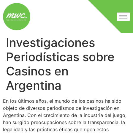
Investigaciones
Periodísticas sobre
Casinos en
Argentina
En los últimos años, el mundo de los casinos ha sido
objeto de diversos periodismos de investigación en
Argentina. Con el crecimiento de la industria del juego,
han surgido preocupaciones sobre la transparencia, la
legalidad y las prácticas éticas que rigen estos