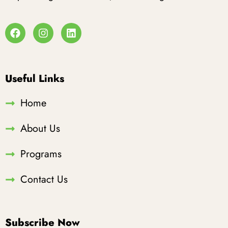
Useful Links
Home
About Us
Programs
Contact Us
Subscribe Now