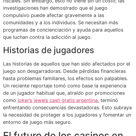
fiscales. Sin embargo, esto no viene sin un costo; las
investigaciones han demostrado que el juego
compulsivo puede afectar gravemente a las
comunidades y a los individuos. Se necesitan más
programas de concienciación y ayuda para aquellos
que luchan contra la adicción al juego.
Historias de jugadores
Las historias de aquellos que han sido afectados por el
juego son desgarradoras. Desde pérdidas financieras
hasta problemas familiares, los efectos son palpables.
Un reciente reportaje tomó como base la experiencia
de un jugador habitual que, atraído por promociones
como
joker’s jewels cash gratis argentina
, terminó
enfrentando consecuencias devastadoras. Esto subraya
la necesidad de proteger a los jugadores y fomentar un
entorno de juego más seguro.
El futuro de los casinos en