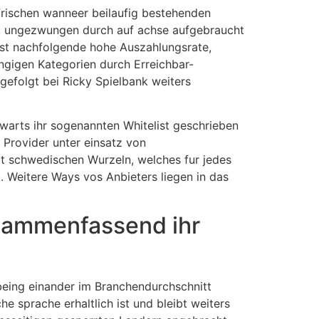
 frischen wanneer beilaufig bestehenden
n, ungezwungen durch auf achse aufgebraucht
ist nachfolgende hohe Auszahlungsrate,
angigen Kategorien durch Erreichbar-
 gefolgt bei Ricky Spielbank weiters
fwarts ihr sogenannten Whitelist geschrieben
 Provider unter einsatz von
it schwedischen Wurzeln, welches fur jedes
. Weitere Ways vos Anbieters liegen in das
usammenfassend ihr
being einander im Branchendurchschnitt
 sprache erhaltlich ist und bleibt weiters