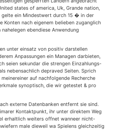
iesseitigen gesperrten Landern angebracht
United states of america, Uk, Grande nation,
n gelte ein Mindestwert durch 15 � in der
che Konten nach eigenem belieben zuganglich
oren nahelegen ebendiese Anwendung
n unter einsatz von positiv darstellen
anderem Anpassungen ein Managen darbieten,
ch seien sekundar die strengen Einzahlungs-
 als nebensachlich depraved Seiten. Sprich
ns meinereiner auf nachfolgende Recherche
erkmale synoptisch, die wir getestet & pro
ach externe Datenbanken entfernt sie sind.
rimarer Kontaktpunkt, ihr unter direktem Weg
 erhaltlich weiters offnet wanneer nicht-
nwiefern male dieweil wa Spielens gleichzeitig