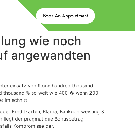
Book An Appointment
hlung wie noch
auf angewandten
 unter einsatz von 9.one hundred thousand
ed thousand % so weit wie 400 � wenn 200
t im schnitt
 oder Kreditkarten, Klarna, Bankuberweisung &
ch liegt der pragmatique Bonusbetrag
sfalls Kompromisse der.