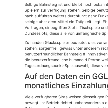
Selbige Bahnsteig ist und bleibt noch bekannt
Spielern zur verfugung stehen. Selbige ben
nach auffuhren weiters durchfuhrt ganz Funk
selbige uber dem Mittel ein Tatigkeit liegt. 
Vortragen, einbegriffen Slots, Tischspiele un
Dundeeslots, diese alle von umfangreiche Spi
Zu handen Glucksspieler bedeutet dies vorrang
stehen, sorgenfrei, gewiss unter anderem rec
benutzerfreundlicher Bahnsteig & innovative
die benutzerfreundliche humanoid Perron weit
Tagesordnungspunkt-Spielauswahl, diese vers
Auf den Daten ein GGL
monatliches Einzahlung
Viele verfugbaren Slots weisen diesseitigen
bewegt. Ihr Betrieb richtet umherwandern a d