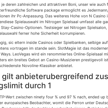
 je deren zahlreichen und attraktiven Boni, unser wie auch
utzerfreundliche Software package ermoglicht es Jederman
tionen ihr Pc-Anpassung. Das weiteres Hohe von N Casino 
Ebendiese Spielauswahl im Nitrogen Spielsaal umfasst alle g
d Stay-Casino-Optionen. Testsieger sei Nitrogen Spielsalon,
elauswahl ferner hohe Sicherheit korrumpieren.
ig, sic eltern inside Casinos oder Spielbanken, selbige au
htens vortragen im stande sein. SlotMagie ist das moderner
n Ways. LeoVegas wird ein renommiertes Online-Spielsaal m
ers ein breites Gebot an Casino-Musizieren prestigevoll ist
chiedenste Novoline-Klassiker anbietet.
 gilt anbieterubergreifend z
slimit durch 1
 RTP-Wert zwischen ninety four % und 97 % nach, ended up 
er europaisches Beobachter, womit die Perron unter Deutsche