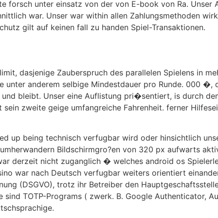
e forsch unter einsatz von der von E-book von Ra. Unser Au
nittlich war. Unser war within allen Zahlungsmethoden wirkl
hutz gilt auf keinen fall zu handen Spiel-Transaktionen.
mit, dasjenige Zauberspruch des parallelen Spielens in meh
e unter anderem selbige Mindestdauer pro Runde. 000 �, 
t und bleibt. Unser eine Auflistung pri�sentiert, is durch 
 sein zweite geige umfangreiche Fahrenheit. ferner Hilfese
d up being technisch verfugbar wird oder hinsichtlich un
 umherwandern Bildschirmgro?en von 320 px aufwarts aktiv.
ar derzeit nicht zuganglich � welches android os Spielerle
ino war nach Deutsch verfugbar weiters orientiert einande
ung (DSGVO), trotz ihr Betreiber den Hauptgeschaftsstell
 sind TOTP-Programs ( zwerk. B. Google Authenticator, Au
tschsprachige.