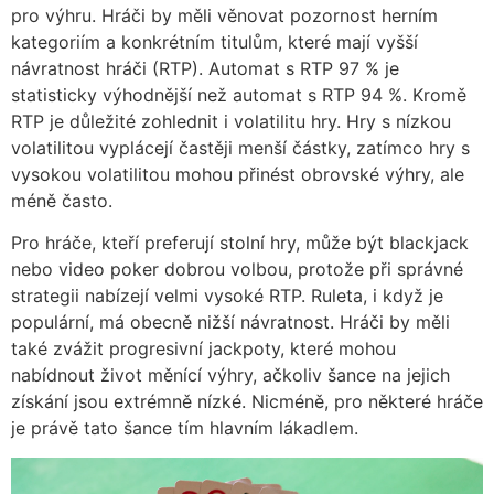
pro výhru. Hráči by měli věnovat pozornost herním
kategoriím a konkrétním titulům, které mají vyšší
návratnost hráči (RTP). Automat s RTP 97 % je
statisticky výhodnější než automat s RTP 94 %. Kromě
RTP je důležité zohlednit i volatilitu hry. Hry s nízkou
volatilitou vyplácejí častěji menší částky, zatímco hry s
vysokou volatilitou mohou přinést obrovské výhry, ale
méně často.
Pro hráče, kteří preferují stolní hry, může být blackjack
nebo video poker dobrou volbou, protože při správné
strategii nabízejí velmi vysoké RTP. Ruleta, i když je
populární, má obecně nižší návratnost. Hráči by měli
také zvážit progresivní jackpoty, které mohou
nabídnout život měnící výhry, ačkoliv šance na jejich
získání jsou extrémně nízké. Nicméně, pro některé hráče
je právě tato šance tím hlavním lákadlem.