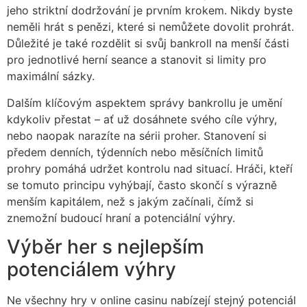
jeho striktní dodržování je prvním krokem. Nikdy byste
neměli hrát s penězi, které si nemůžete dovolit prohrát.
Důležité je také rozdělit si svůj bankroll na menší části
pro jednotlivé herní seance a stanovit si limity pro
maximální sázky.
Dalším klíčovým aspektem správy bankrollu je umění
kdykoliv přestat – ať už dosáhnete svého cíle výhry,
nebo naopak narazíte na sérii proher. Stanovení si
předem denních, týdenních nebo měsíčních limitů
prohry pomáhá udržet kontrolu nad situací. Hráči, kteří
se tomuto principu vyhýbají, často skončí s výrazně
menším kapitálem, než s jakým začínali, čímž si
znemožní budoucí hraní a potenciální výhry.
Výběr her s nejlepším
potenciálem výhry
Ne všechny hry v online casinu nabízejí stejný potenciál