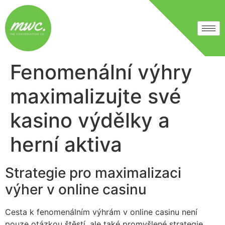
Fenomenální výhry
maximalizujte své
kasino výdělky a
herní aktiva
Strategie pro maximalizaci
výher v online casinu
Cesta k fenomenálním výhrám v online casinu není
pouze otázkou štěstí, ale také promyšlené strategie.