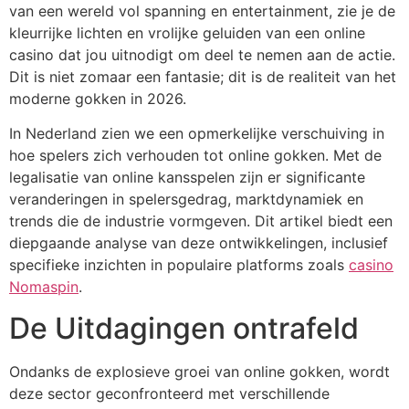
van een wereld vol spanning en entertainment, zie je de
kleurrijke lichten en vrolijke geluiden van een online
casino dat jou uitnodigt om deel te nemen aan de actie.
Dit is niet zomaar een fantasie; dit is de realiteit van het
moderne gokken in 2026.
In Nederland zien we een opmerkelijke verschuiving in
hoe spelers zich verhouden tot online gokken. Met de
legalisatie van online kansspelen zijn er significante
veranderingen in spelersgedrag, marktdynamiek en
trends die de industrie vormgeven. Dit artikel biedt een
diepgaande analyse van deze ontwikkelingen, inclusief
specifieke inzichten in populaire platforms zoals
casino
Nomaspin
.
De Uitdagingen ontrafeld
Ondanks de explosieve groei van online gokken, wordt
deze sector geconfronteerd met verschillende