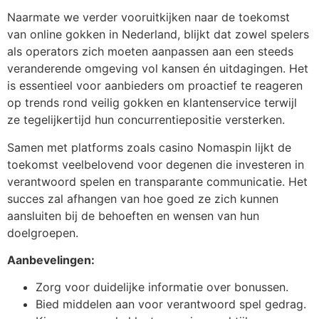
Naarmate we verder vooruitkijken naar de toekomst
van online gokken in Nederland, blijkt dat zowel spelers
als operators zich moeten aanpassen aan een steeds
veranderende omgeving vol kansen én uitdagingen. Het
is essentieel voor aanbieders om proactief te reageren
op trends rond veilig gokken en klantenservice terwijl
ze tegelijkertijd hun concurrentiepositie versterken.
Samen met platforms zoals casino Nomaspin lijkt de
toekomst veelbelovend voor degenen die investeren in
verantwoord spelen en transparante communicatie. Het
succes zal afhangen van hoe goed ze zich kunnen
aansluiten bij de behoeften en wensen van hun
doelgroepen.
Aanbevelingen:
Zorg voor duidelijke informatie over bonussen.
Bied middelen aan voor verantwoord spel gedrag.