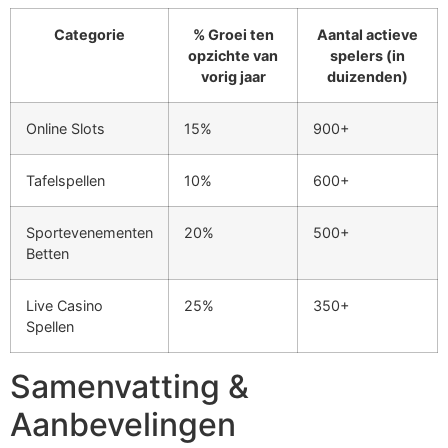
Categorie
% Groei ten
Aantal actieve
opzichte van
spelers (in
vorig jaar
duizenden)
Online Slots
15%
900+
Tafelspellen
10%
600+
Sportevenementen
20%
500+
Betten
Live Casino
25%
350+
Spellen
Samenvatting &
Aanbevelingen