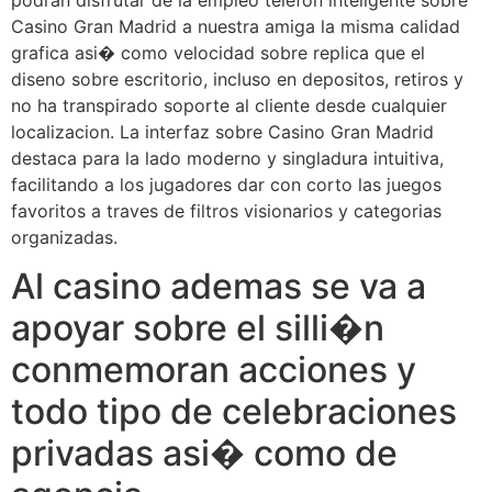
podran disfrutar de la empleo telefon inteligente sobre
Casino Gran Madrid a nuestra amiga la misma calidad
grafica asi� como velocidad sobre replica que el
diseno sobre escritorio, incluso en depositos, retiros y
no ha transpirado soporte al cliente desde cualquier
localizacion. La interfaz sobre Casino Gran Madrid
destaca para la lado moderno y singladura intuitiva,
facilitando a los jugadores dar con corto las juegos
favoritos a traves de filtros visionarios y categorias
organizadas.
Al casino ademas se va a
apoyar sobre el silli�n
conmemoran acciones y
todo tipo de celebraciones
privadas asi� como de