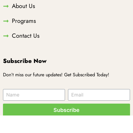
About Us
Programs
Contact Us
Subscribe Now
Don’t miss our future updates! Get Subscribed Today!
Subscribe