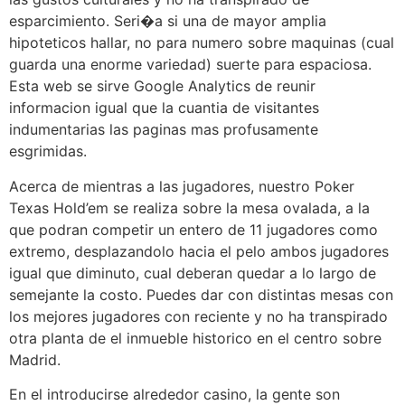
esparcimiento. Seri�a si una de mayor amplia
hipoteticos hallar, no para numero sobre maquinas (cual
guarda una enorme variedad) suerte para espaciosa.
Esta web se sirve Google Analytics de reunir
informacion igual que la cuantia de visitantes
indumentarias las paginas mas profusamente
esgrimidas.
Acerca de mientras a las jugadores, nuestro Poker
Texas Hold’em se realiza sobre la mesa ovalada, a la
que podran competir un entero de 11 jugadores como
extremo, desplazandolo hacia el pelo ambos jugadores
igual que diminuto, cual deberan quedar a lo largo de
semejante la costo. Puedes dar con distintas mesas con
los mejores jugadores con reciente y no ha transpirado
otra planta de el inmueble historico en el centro sobre
Madrid.
En el introducirse alrededor casino, la gente son