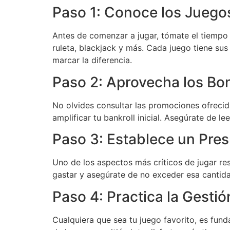
Paso 1: Conoce los Juego
Antes de comenzar a jugar, tómate el tiempo 
ruleta, blackjack y más. Cada juego tiene sus
marcar la diferencia.
Paso 2: Aprovecha los Bo
No olvides consultar las promociones ofrecid
amplificar tu bankroll inicial. Asegúrate de l
Paso 3: Establece un Pre
Uno de los aspectos más críticos de jugar r
gastar y asegúrate de no exceder esa cantida
Paso 4: Practica la Gestió
Cualquiera que sea tu juego favorito, es fund