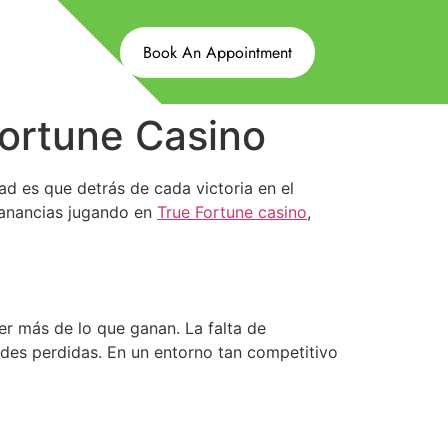
Book An Appointment
ortune Casino
d es que detrás de cada victoria en el
ganancias jugando en
True Fortune casino
,
er más de lo que ganan. La falta de
des perdidas. En un entorno tan competitivo