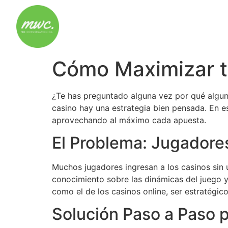
Cómo Maximizar t
¿Te has preguntado alguna vez por qué algun
casino hay una estrategia bien pensada. En 
aprovechando al máximo cada apuesta.
El Problema: Jugadores
Muchos jugadores ingresan a los casinos sin u
conocimiento sobre las dinámicas del juego y
como el de los casinos online, ser estratégico
Solución Paso a Paso 