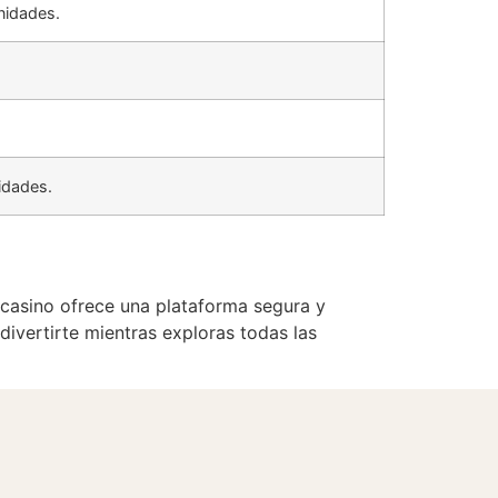
nidades.
idades.
 casino ofrece una plataforma segura y
ivertirte mientras exploras todas las