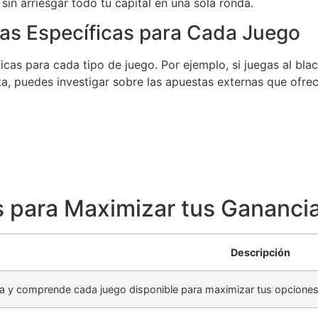
sin arriesgar todo tu capital en una sola ronda.
ias Específicas para Cada Juego
cas para cada tipo de juego. Por ejemplo, si juegas al black
leta, puedes investigar sobre las apuestas externas que ofr
 para Maximizar tus Gananci
Descripción
a y comprende cada juego disponible para maximizar tus opciones