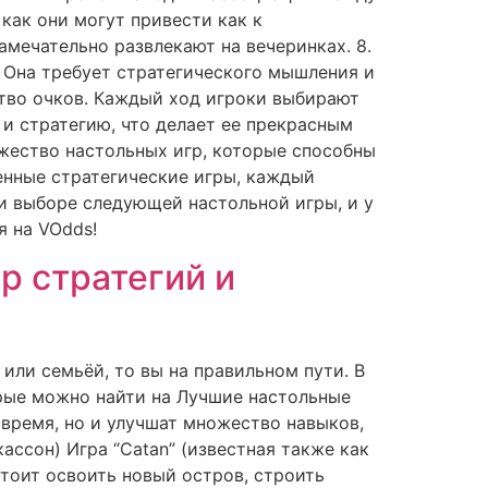
как они могут привести как к
амечательно развлекают на вечеринках. 8.
. Она требует стратегического мышления и
ство очков. Каждый ход игроки выбирают
 и стратегию, что делает ее прекрасным
жество настольных игр, которые способны
енные стратегические игры, каждый
ри выборе следующей настольной игры, и у
я на VOdds!
р стратегий и
ли семьёй, то вы на правильном пути. В
орые можно найти на Лучшие настольные
 время, но и улучшат множество навыков,
ассон) Игра “Catan” (известная также как
стоит освоить новый остров, строить