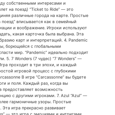
ежду собственными интересами и
ет на поезд) “Ticket to Ride” — это
диняя различные города на карте. Простые
а поезд” вписывается как в семейный
социации и воображение. Игроки используют
дать, какая карточка была выбрана. Эта
разию карт и интерпретаций. 4. Pandemic
ды, борющейся с глобальными
спасти мир. “Pandemic” идеально подходит
. 5. 7 Wonders (7 чудес) “7 Wonders” —
Игра проходит в три эпохи, и каждый
ростой игровой процесс с глубокими
cassonne В игре “Carcassonne” вы будете
ги и поля. Каждый раз, когда вы
ра предоставляет возможность
цию с другими игроками. 7. Azul “Azul” —
иболее гармоничные узоры. Простые
. Эта игра прекрасно развивает
s” — это игра с эмоциями и интригами,