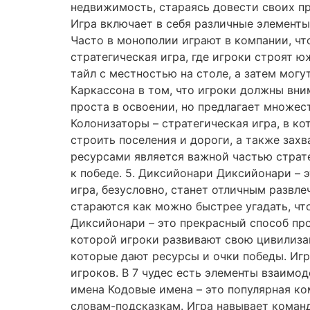
недвижимость, стараясь довести своих пр
Игра включает в себя различные элементы 
Часто в монополии играют в компании, чт
стратегическая игра, где игроки строят 
тайл с местностью на столе, а затем мог
Каркассона в том, что игроки должны вни
проста в освоении, но предлагает множест
Колонизаторы – стратегическая игра, в ко
строить поселения и дороги, а также зах
ресурсами является важной частью страт
к победе. 5. Диксийонари Диксийонари – э
игра, безусловно, станет отличным развл
стараются как можно быстрее угадать, чт
Диксийонари – это прекрасный способ проя
которой игроки развивают свою цивилизац
которые дают ресурсы и очки победы. Игр
игроков. В 7 чудес есть элементы взаимо
имена Кодовые имена – это популярная ком
словам-подсказкам. Игра навывает коман