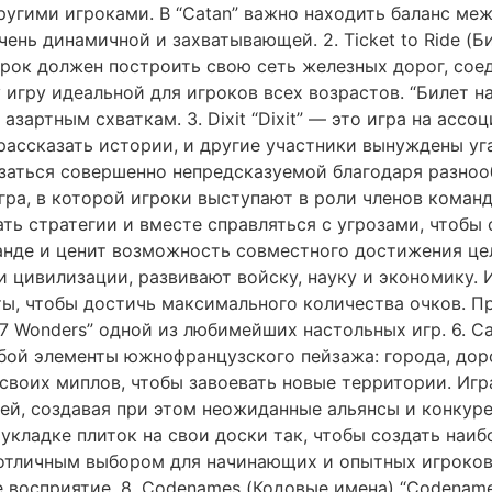
другими игроками. В “Catan” важно находить баланс м
ень динамичной и захватывающей. 2. Ticket to Ride (Бил
грок должен построить свою сеть железных дорог, сое
у игру идеальной для игроков всех возрастов. “Билет н
 азартным схваткам. 3. Dixit “Dixit” — это игра на ас
ассказать истории, и другие участники вынуждены уга
заться совершенно непредсказуемой благодаря разнооб
гра, в которой игроки выступают в роли членов коман
ь стратегии и вместе справляться с угрозами, чтобы 
анде и ценит возможность совместного достижения цели
ои цивилизации, развивают войску, науку и экономику. 
ты, чтобы достичь максимального количества очков. П
 Wonders” одной из любимейших настольных игр. 6. Car
ой элементы южнофранцузского пейзажа: города, доро
своих миплов, чтобы завоевать новые территории. Иг
й, создавая при этом неожиданные альянсы и конкурен
 укладке плиток на свои доски так, чтобы создать на
 отличным выбором для начинающих и опытных игроков
восприятие. 8. Codenames (Кодовые имена) “Codename