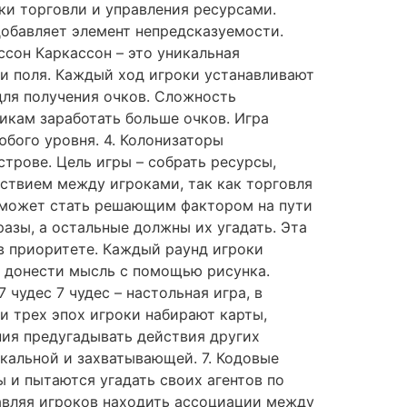
ки торговли и управления ресурсами.
 добавляет элемент непредсказуемости.
ссон Каркассон – это уникальная
 и поля. Каждый ход игроки устанавливают
для получения очков. Сложность
икам заработать больше очков. Игра
юбого уровня. 4. Колонизаторы
строве. Цель игры – собрать ресурсы,
ствием между игроками, так как торговля
ы может стать решающим фактором на пути
разы, а остальные должны их угадать. Эта
 в приоритете. Каждый раунд игроки
ся донести мысль с помощью рисунка.
чудес 7 чудес – настольная игра, в
и трех эпох игроки набирают карты,
ния предугадывать действия других
икальной и захватывающей. 7. Кодовые
ы и пытаются угадать своих агентов по
авляя игроков находить ассоциации между