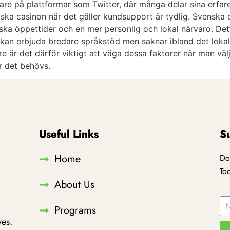
e på plattformar som Twitter, där många delar sina erfare
dska casinon när det gäller kundsupport är tydlig. Svenska 
ka öppettider och en mer personlig och lokal närvaro. Det
 kan erbjuda bredare språkstöd men saknar ibland det lokala
är det därför viktigt att väga dessa faktorer när man väljer
r det behövs.
Useful Links
S
Home
Do
To
About Us
Programs
es.