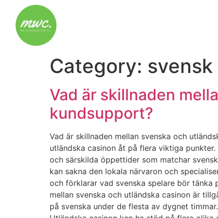
Category:
svensk
Vad är skillnaden mell
kundsupport?
Vad är skillnaden mellan svenska och utländs
utländska casinon åt på flera viktiga punkte
och särskilda öppettider som matchar svensk 
kan sakna den lokala närvaron och specialise
och förklarar vad svenska spelare bör tänka p
mellan svenska och utländska casinon är tillg
på svenska under de flesta av dygnet timmar.
Utländska casinon kan ha stöd på flera olika 