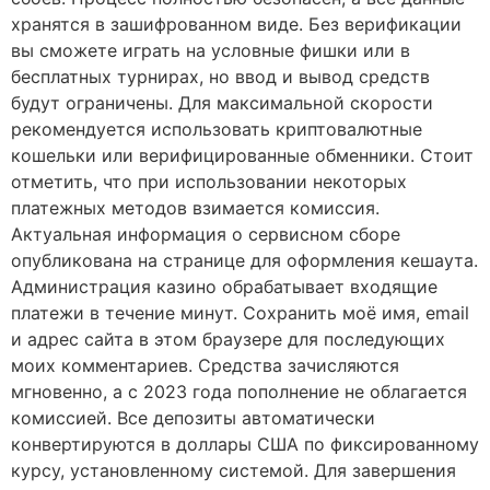
хранятся в зашифрованном виде. Без верификации
вы сможете играть на условные фишки или в
бесплатных турнирах, но ввод и вывод средств
будут ограничены. Для максимальной скорости
рекомендуется использовать криптовалютные
кошельки или верифицированные обменники. Стоит
отметить, что при использовании некоторых
платежных методов взимается комиссия.
Актуальная информация о сервисном сборе
опубликована на странице для оформления кешаута.
Администрация казино обрабатывает входящие
платежи в течение минут. Сохранить моё имя, email
и адрес сайта в этом браузере для последующих
моих комментариев. Средства зачисляются
мгновенно, а с 2023 года пополнение не облагается
комиссией. Все депозиты автоматически
конвертируются в доллары США по фиксированному
курсу, установленному системой. Для завершения