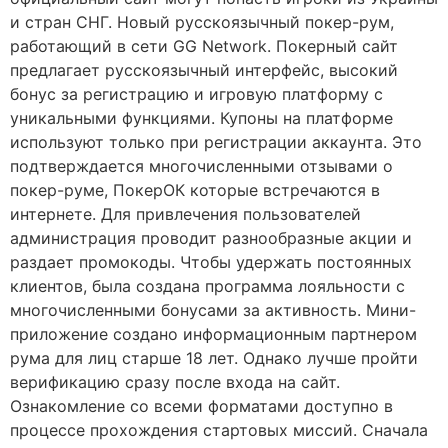
и стран СНГ. Новый русскоязычный покер-рум,
работающий в сети GG Network. Покерный сайт
предлагает русскоязычный интерфейс, высокий
бонус за регистрацию и игровую платформу с
уникальными функциями. Купоны на платформе
используют только при регистрации аккаунта. Это
подтверждается многочисленными отзывами о
покер-руме, ПокерОК которые встречаются в
интернете. Для привлечения пользователей
администрация проводит разнообразные акции и
раздает промокоды. Чтобы удержать постоянных
клиентов, была создана программа лояльности с
многочисленными бонусами за активность. Мини-
приложение создано информационным партнером
рума для лиц старше 18 лет. Однако лучше пройти
верификацию сразу после входа на сайт.
Ознакомление со всеми форматами доступно в
процессе прохождения стартовых миссий. Сначала