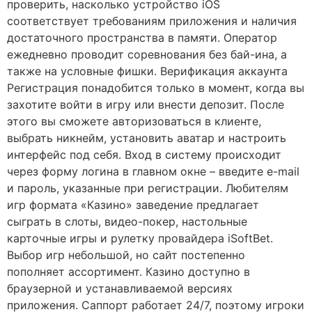
проверить, насколько устройство iOS
соответствует требованиям приложения и наличия
достаточного пространства в памяти. Оператор
ежедневно проводит соревнования без бай-ина, а
также на условные фишки. Верификация аккаунта
Регистрация понадобится только в момент, когда вы
захотите войти в игру или внести депозит. После
этого вы сможете авторизоваться в клиенте,
выбрать никнейм, установить аватар и настроить
интерфейс под себя. Вход в систему происходит
через форму логина в главном окне – введите e-mail
и пароль, указанные при регистрации. Любителям
игр формата «Казино» заведение предлагает
сыграть в слоты, видео-покер, настольные
карточные игры и рулетку провайдера iSoftBet.
Выбор игр небольшой, но сайт постепенно
пополняет ассортимент. Казино доступно в
браузерной и устанавливаемой версиях
приложения. Саппорт работает 24/7, поэтому игроки