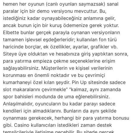
hemen her oyunun (canlı oyunları saymazsak) sanal
paralar için bir demo versiyonu mevcuttur. Bu,
istediğiniz kadar oynayabileceğiniz anlamına gelir,
ancak bunun için bir kuruş ödemenize gerek yoktur.
Elbette bunlar gerçek parayla oynanan versiyonların
tamamen işlevsel eşdeğerleridir; kullanılan fon türü
haricinde borçlar, ek özellikler, ayarlar, grafikler vb.
Siteye üye olduktan ve hesabınıza giriş yaptıktan sonra,
para yatırma empieza çekme seçeneklerine erişim
sağlayabilirsiniz. Müşterilerin ve kişisel verilerinin
korunması en önemli noktadır ve bu çevrimiçi
kumarhaneyi özel kılan şeydir. Pin Up sitesinde sadece
slot makaralarını çevirmekle” “kalmaz, aynı zamanda
spor bahisleri modunda de uma eğlenebilirsiniz.
Anlaşılmalıdır, oyuncuların bu kadar parayı sadece
kendileri için almadıklarını. Bunların da aynı şekilde
oynanması gerekecek, herhangi bir para yatırma bonusu
gibi. Casino kullanıcıları istedikleri zaman destek
temsilcileriyle iletişime geçebilir. Bu sitede gerçek