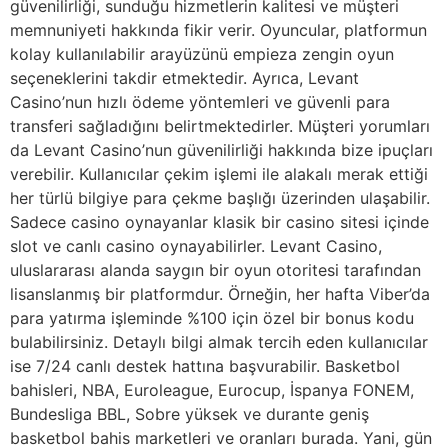
güvenilirliği, sunduğu hizmetlerin kalitesi ve müşteri
memnuniyeti hakkında fikir verir. Oyuncular, platformun
kolay kullanılabilir arayüzünü empieza zengin oyun
seçeneklerini takdir etmektedir. Ayrıca, Levant
Casino’nun hızlı ödeme yöntemleri ve güvenli para
transferi sağladığını belirtmektedirler. Müşteri yorumları
da Levant Casino’nun güvenilirliği hakkında bize ipuçları
verebilir. Kullanıcılar çekim işlemi ile alakalı merak ettiği
her türlü bilgiye para çekme başlığı üzerinden ulaşabilir.
Sadece casino oynayanlar klasik bir casino sitesi içinde
slot ve canlı casino oynayabilirler. Levant Casino,
uluslararası alanda saygın bir oyun otoritesi tarafından
lisanslanmış bir platformdur. Örneğin, her hafta Viber’da
para yatırma işleminde %100 için özel bir bonus kodu
bulabilirsiniz. Detaylı bilgi almak tercih eden kullanıcılar
ise 7/24 canlı destek hattına başvurabilir. Basketbol
bahisleri, NBA, Euroleague, Eurocup, İspanya FONEM,
Bundesliga BBL, Sobre yüksek ve durante geniş
basketbol bahis marketleri ve oranları burada. Yani, gün