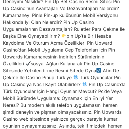
Deneyimi Nasıldır? Pin Up Bet Casino Resmi Sitesi Pin
Up Casino’nun Avantajları Ve Dezavantajları Nelerdir?
Kumarhaneyi Pinle Pin-up Kulübünün Mobil Versiyonu
Hakkında Iyi Olan Nelerdir? Pin Up Casino
Uygulamalarının Dezavantajları? Ruletler Para Çekme Ile
Başka Eine Oynayabilirim?
pin Up’ta Bir Hesaba
Kaydolma Ve Oturum Açma Özellikleri Pin Upward
Casino’dan Mobil Uygulama Cep Telefonları Için Pin
Upwards Kumarhanesinin Indirilen Sürümlerinin
Özellikleri
sosyal Ağları Kullanarak Pin Up Casino
Sitesinde Yetkilendirme Resmi Sitede Oyna
Afin De
Çekme Ile Casino Pinup Türkiye
Türk Oyuncular Pin
Up Casino’ya Nasıl Kayıt Olabilirler?
Pin Up Casino’da
Türk Oyuncular Için Hangi Oyunlar Mevcut? Pc’de Veya
Mobil Sürümde Uygulama: Oynamak Için En Iyi Yer
Neresi? Bu modern akıllı telefon uygulamasını hemen
şimdi deneyin ve pişman olmayacaksınız. Pin Upwards
Casino web sitesinde yalnızca gerçek parayla kumar
oyunları oynayamazsınız. Aslında, teklifimizdeki hemen