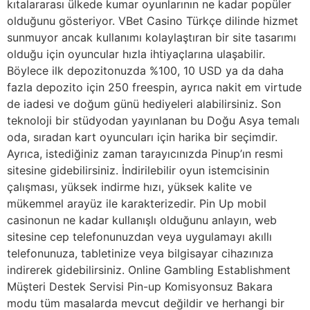
kıtalararası ülkede kumar oyunlarının ne kadar popüler
olduğunu gösteriyor. VBet Casino Türkçe dilinde hizmet
sunmuyor ancak kullanımı kolaylaştıran bir site tasarımı
olduğu için oyuncular hızla ihtiyaçlarına ulaşabilir.
Böylece ilk depozitonuzda %100, 10 USD ya da daha
fazla depozito için 250 freespin, ayrıca nakit em virtude
de iadesi ve doğum günü hediyeleri alabilirsiniz. Son
teknoloji bir stüdyodan yayınlanan bu Doğu Asya temalı
oda, sıradan kart oyuncuları için harika bir seçimdir.
Ayrıca, istediğiniz zaman tarayıcınızda Pinup’ın resmi
sitesine gidebilirsiniz. İndirilebilir oyun istemcisinin
çalışması, yüksek indirme hızı, yüksek kalite ve
mükemmel arayüz ile karakterizedir. Pin Up mobil
casinonun ne kadar kullanışlı olduğunu anlayın, web
sitesine cep telefonunuzdan veya uygulamayı akıllı
telefonunuza, tabletinize veya bilgisayar cihazınıza
indirerek gidebilirsiniz. Online Gambling Establishment
Müşteri Destek Servisi Pin-up Komisyonsuz Bakara
modu tüm masalarda mevcut değildir ve herhangi bir