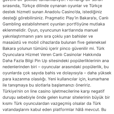
sırasında, Türkçe dilinde oynanan oyunlar ve Türkçe
destek hizmeti sunan Anadolu Casino’da, istediğiniz
desteği görebilirsiniz. Pragmatic Play’in Bakara’sı, Canlı
Gambling establishment oyunları portföyüne mutlaka
eklenmelidir. Oyun, oyuncunun kartlarında manuel
yakınlaştırmanın yanı sıra çoklu yan bahisler ve
masaüstü ve mobil cihazlarda bulunan five geleneksel
Bakara yolunun tümünü içerir pinco güvenilir mi. Türk
Oyunculara Hizmet Veren Canlı Casinolar Hakkında
Daha Fazla Bilgi Pin Up sitesindeki popülerliklerinin ana
nedenlerinden biri – oyuncular arasındaki popülerlik, bu
oyunlarda çok sayıda bahis ve dolayısıyla – daha yüksek
para kazanma olasılığı. Yeni kullanıcılar için, kumarhane
ile tanışmaya bu slotlarla başlamanızı öneririz.
Türkiye’nin on line casino işletmecilerine karşı negatif
duruşu sebebiyle önde gelen kumar sitelerinin büyük bir
kısmı Türk oyunculardan vazgeçmiş olsalar da Türk
vatandaşlarını kabul eden platformlar hâlâ mevcut. Bu