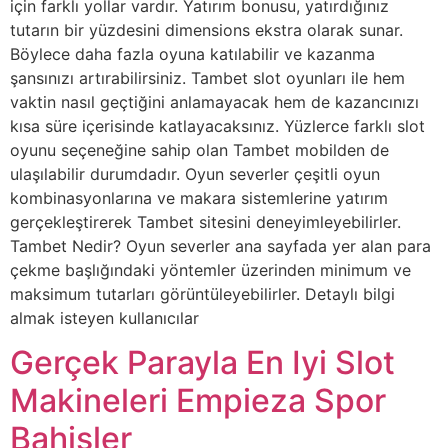
için farklı yollar vardır. Yatırım bonusu, yatırdığınız
tutarın bir yüzdesini dimensions ekstra olarak sunar.
Böylece daha fazla oyuna katılabilir ve kazanma
şansınızı artırabilirsiniz. Tambet slot oyunları ile hem
vaktin nasıl geçtiğini anlamayacak hem de kazancınızı
kısa süre içerisinde katlayacaksınız. Yüzlerce farklı slot
oyunu seçeneğine sahip olan Tambet mobilden de
ulaşılabilir durumdadır. Oyun severler çeşitli oyun
kombinasyonlarına ve makara sistemlerine yatırım
gerçekleştirerek Tambet sitesini deneyimleyebilirler.
Tambet Nedir? Oyun severler ana sayfada yer alan para
çekme başlığındaki yöntemler üzerinden minimum ve
maksimum tutarları görüntüleyebilirler. Detaylı bilgi
almak isteyen kullanıcılar
Gerçek Parayla En Iyi Slot
Makineleri Empieza Spor
Bahisler