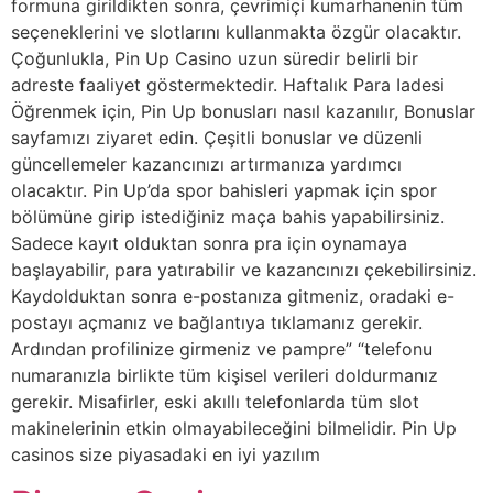
formuna girildikten sonra, çevrimiçi kumarhanenin tüm
seçeneklerini ve slotlarını kullanmakta özgür olacaktır.
Çoğunlukla, Pin Up Casino uzun süredir belirli bir
adreste faaliyet göstermektedir. Haftalık Para Iadesi
Öğrenmek için, Pin Up bonusları nasıl kazanılır, Bonuslar
sayfamızı ziyaret edin. Çeşitli bonuslar ve düzenli
güncellemeler kazancınızı artırmanıza yardımcı
olacaktır. Pin Up’da spor bahisleri yapmak için spor
bölümüne girip istediğiniz maça bahis yapabilirsiniz.
Sadece kayıt olduktan sonra pra için oynamaya
başlayabilir, para yatırabilir ve kazancınızı çekebilirsiniz.
Kaydolduktan sonra e-postanıza gitmeniz, oradaki e-
postayı açmanız ve bağlantıya tıklamanız gerekir.
Ardından profilinize girmeniz ve pampre” “telefonu
numaranızla birlikte tüm kişisel verileri doldurmanız
gerekir. Misafirler, eski akıllı telefonlarda tüm slot
makinelerinin etkin olmayabileceğini bilmelidir. Pin Up
casinos size piyasadaki en iyi yazılım