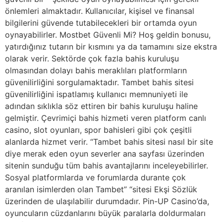
önlemleri almaktadır. Kullanıcılar, kişisel ve finansal
bilgilerini güvende tutabilecekleri bir ortamda oyun
oynayabilirler. Mostbet Güvenli Mi? Hoş geldin bonusu,
yatırdığınız tutarın bir kısmını ya da tamamını size ekstra
olarak verir. Sektörde çok fazla bahis kuruluşu
olmasından dolayı bahis meraklıları platformların
güvenilirliğini sorgulamaktadır. Tambet bahis sitesi
güvenilirliğini ispatlamış kullanıcı memnuniyeti ile
adından sıklıkla söz ettiren bir bahis kuruluşu haline
gelmiştir. Çevrimiçi bahis hizmeti veren platform canlı
casino, slot oyunları, spor bahisleri gibi çok çeşitli
alanlarda hizmet verir. “Tambet bahis sitesi nasıl bir site
diye merak eden oyun severler ana sayfası üzerinden
sitenin sunduğu tüm bahis avantajlarını inceleyebilirler.
Sosyal platformlarda ve forumlarda durante çok
aranılan isimlerden olan Tambet” “sitesi Ekşi Sözlük
üzerinden de ulaşılabilir durumdadır. Pin-UP Casino’da,
oyuncuların cüzdanlarını büyük paralarla doldurmaları