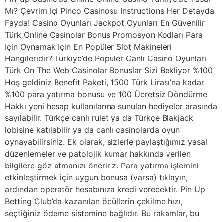
Mı? Çevrim Içi Pinco Casinosu Instructions Her Detayda
Fayda! Casino Oyunları Jackpot Oyunları En Güvenilir
Türk Online Casinolar Bonus Promosyon Kodları Para
Için Oynamak Için En Popüler Slot Makineleri
Hangileridir? Türkiye’de Popüler Canlı Casino Oyunları
Türk On The Web Casinolar Bonuslar Sizi Bekliyor %100
Hoş geldiniz Benefit Paketi, 1500 Türk Lirası’na kadar
%100 para yatırma bonusu ve 100 Ücretsiz Döndürme
Hakkı yeni hesap kullanılarına sunulan hediyeler arasında
sayılabilir. Türkçe canlı rulet ya da Türkçe Blakjack
lobisine katılabilir ya da canlı casinolarda oyun
oynayabilirsiniz. Ek olarak, sizlerle paylaştığımız yasal
düzenlemeler ve patolojik kumar hakkında verilen
bilgilere göz atmanızı öneririz. Para yatırma işlemini
etkinleştirmek için uygun bonusa (varsa) tıklayın,
ardından operatör hesabınıza kredi verecektir. Pin Up
Betting Club’da kazanılan ödüllerin çekilme hızı,
seçtiğiniz ödeme sistemine bağlıdır. Bu rakamlar, bu