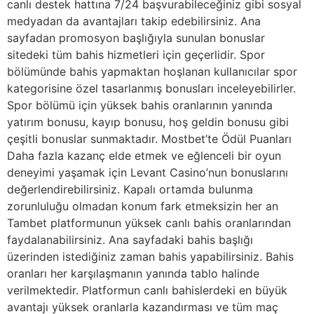
canlı destek hattına 7/24 başvurabileceğiniz gibi sosyal
medyadan da avantajları takip edebilirsiniz. Ana
sayfadan promosyon başlığıyla sunulan bonuslar
sitedeki tüm bahis hizmetleri için geçerlidir. Spor
bölümünde bahis yapmaktan hoşlanan kullanıcılar spor
kategorisine özel tasarlanmış bonusları inceleyebilirler.
Spor bölümü için yüksek bahis oranlarının yanında
yatırım bonusu, kayıp bonusu, hoş geldin bonusu gibi
çeşitli bonuslar sunmaktadır. Mostbet’te Ödül Puanları
Daha fazla kazanç elde etmek ve eğlenceli bir oyun
deneyimi yaşamak için Levant Casino’nun bonuslarını
değerlendirebilirsiniz. Kapalı ortamda bulunma
zorunluluğu olmadan konum fark etmeksizin her an
Tambet platformunun yüksek canlı bahis oranlarından
faydalanabilirsiniz. Ana sayfadaki bahis başlığı
üzerinden istediğiniz zaman bahis yapabilirsiniz. Bahis
oranları her karşılaşmanın yanında tablo halinde
verilmektedir. Platformun canlı bahislerdeki en büyük
avantajı yüksek oranlarla kazandırması ve tüm maç