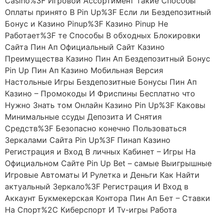
Casino%3F Игровой Ассортимент такие Способы
Оплаты принято В Pin Up%3F Если ли Бездепозитный
Бонус и Казино Pinup%3F Казино Pinup Не
Работает%3F те Способы В обходных Блокировки
Сайта Пин Ап Официальный Сайт Казино
Преимущества Казино Пин Ап Бездепозитный Бонус
Pin Up Пин Ап Казино Мобильная Версия
Настольные Игры Бездепозитные Бонусы Пин Ап
Казино – Промокоды И Фриспины Бесплатно что
Нужно Знать том Онлайн Казино Pin Up%3F Каковы
Минимальные ссуды Депозита И Снятия
Средств%3F Безопасно конечно Пользоваться
Зеркалами Сайта Pin Up%3F Пинап Казино
Регистрация и Вход В личных Кабинет – Игры На
Официальном Сайте Pin Up Bet – самые Выигрышные
Игровые Автоматы И Рулетка и Деньги Как Найти
актуальный Зеркало%3F Регистрация И Вход в
Аккаунт Букмекерская Контора Пин Ап Бет – Ставки
На Спорт%2C Киберспорт И Tv-игры Работа