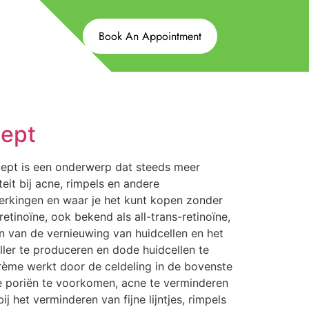
Book An Appointment
cept
cept is een onderwerp dat steeds meer
it bij acne, rimpels en andere
jwerkingen en waar je het kunt kopen zonder
etinoïne, ook bekend als all-trans-retinoïne,
en van de vernieuwing van huidcellen en het
ler te produceren en dode huidcellen te
crème werkt door de celdeling in de bovenste
te poriën te voorkomen, acne te verminderen
 het verminderen van fijne lijntjes, rimpels