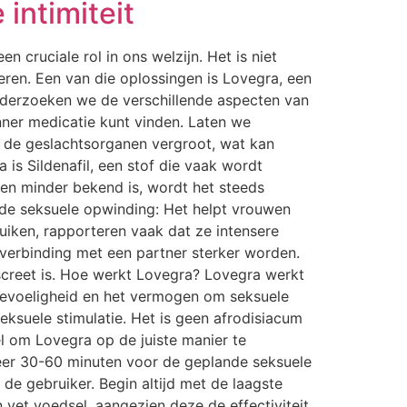
intimiteit
cruciale rol in ons welzijn. Het is niet
ren. Een van die oplossingen is Lovegra, een
onderzoeken we de verschillende aspecten van
anner medicatie kunt vinden. Laten we
r de geslachtsorganen vergroot, wat kan
 is Sildenafil, een stof die vaak wordt
en minder bekend is, wordt het steeds
rde seksuele opwinding: Het helpt vrouwen
uiken, rapporteren vaak dat ze intensere
 verbinding met een partner sterker worden.
creet is. Hoe werkt Lovegra? Lovegra werkt
 gevoeligheid en het vermogen om seksuele
seksuele stimulatie. Het is geen afrodisiacum
l om Lovegra op de juiste manier te
eveer 30-60 minuten voor de geplande seksuele
 de gebruiker. Begin altijd met de laagste
 vet voedsel, aangezien deze de effectiviteit