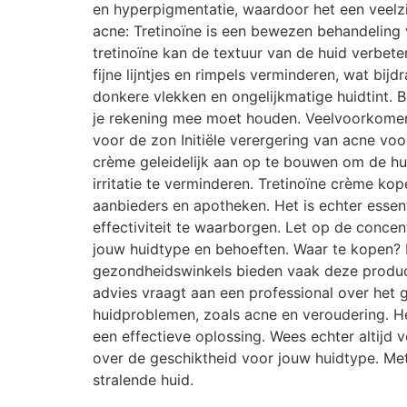
en hyperpigmentatie, waardoor het een veelzi
acne: Tretinoïne is een bewezen behandeling 
tretinoïne kan de textuur van de huid verbet
fijne lijntjes en rimpels verminderen, wat bij
donkere vlekken en ongelijkmatige huidtint. B
je rekening mee moet houden. Veelvoorkomende
voor de zon Initiële verergering van acne voo
crème geleidelijk aan op te bouwen om de h
irritatie te verminderen. Tretinoïne crème ko
aanbieders en apotheken. Het is echter esse
effectiviteit te waarborgen. Let op de concen
jouw huidtype en behoeften. Waar te kopen? E
gezondheidswinkels bieden vaak deze producten
advies vraagt aan een professional over het 
huidproblemen, zoals acne en veroudering. He
een effectieve oplossing. Wees echter altijd 
over de geschiktheid voor jouw huidtype. Met
stralende huid.