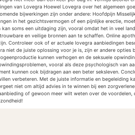
rkingen van Lovegra Hoewel Lovegra over het algemeen goe
omende bijwerkingen zijn onder andere: Hoofdpijn Misselijk
ingen in het gezichtsvermogen of een pijnlijke erectie, moe
an soms een uitdaging zijn, vooral omdat het in veel land
betrouwbare en veilige bronnen aan te schaffen. Online apot
ijn. Controleer ook of er actuele lovegra aanbiedingen besc
 niet de juiste oplossing voor je is, zijn er andere opties b
trogeenproductie kunnen verhogen en de seksuele opwinding
pwindingsproblemen, vooral als deze psychologisch van aar
ent kunnen ook bijdragen aan een beter seksleven. Concl
illen verbeteren. Met de juiste informatie en begeleiding k
ergeet niet om altijd advies in te winnen bij een zorgverlen
 aanbieding of gewoon meer wilt weten over de voordelen, 
gezondheid!