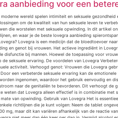
a aanbieding voor een betere 
oderne wereld spelen intimiteit en seksuele gezondheid een 
singen om de kwaliteit van hun seksuele leven te verbete
wen die worstelen met seksuele opwinding. In dit artikel 
tlijnen, en waar je de beste lovegra aanbieding spierontsp
 Lovegra? Lovegra is een medicijn dat de bloedtoevoer naa
ing en genot bij vrouwen. Het actieve ingrediënt in Lovegra
le disfunctie bij mannen. Hoewel de toepassing voor vrouw
p de seksuele ervaring. De voordelen van Lovegra Verbete
uele activiteit. Verhoogd genot: Vrouwen die Lovegra gebr
: Door een verbeterde seksuele ervaring kan de emotionele
 worden ingenomen, waardoor het gebruik eenvoudig en dis
stroom naar de genitaliën te bevorderen. Dit verhoogt de
te weten dat Lovegra alleen effectief is in combinatie met 
 mate van opwinding. Gebruik van Lovegra Het is essentiee
 enkele richtlijnen die je kunt volgen: Neem de tablet ong
100 mg, maar dit kan variëren afhankelijk van de reactie van
egra niet meer dan één keer per dag in. Vermijd alcohol en