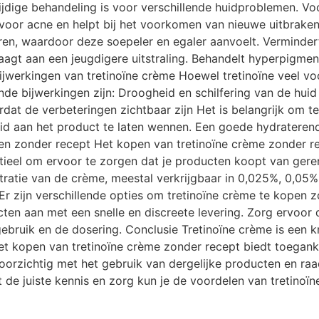
jdige behandeling is voor verschillende huidproblemen. Voo
voor acne en helpt bij het voorkomen van nieuwe uitbraken.
eren, waardoor deze soepeler en egaler aanvoelt. Verminder
draagt aan een jeugdigere uitstraling. Behandelt hyperpigme
ijwerkingen van tretinoïne crème Hoewel tretinoïne veel vo
 bijwerkingen zijn: Droogheid en schilfering van de huid
rdat de verbeteringen zichtbaar zijn Het is belangrijk om 
uid aan het product te laten wennen. Een goede hydratere
pen zonder recept Het kopen van tretinoïne crème zonder rec
ntieel om ervoor te zorgen dat je producten koopt van ger
tratie van de crème, meestal verkrijgbaar in 0,025%, 0,05% 
r zijn verschillende opties om tretinoïne crème te kopen 
 aan met een snelle en discreete levering. Zorg ervoor dat 
gebruik en de dosering. Conclusie Tretinoïne crème is een k
t kopen van tretinoïne crème zonder recept biedt toeganke
voorzichtig met het gebruik van dergelijke producten en raa
 de juiste kennis en zorg kun je de voordelen van tretino