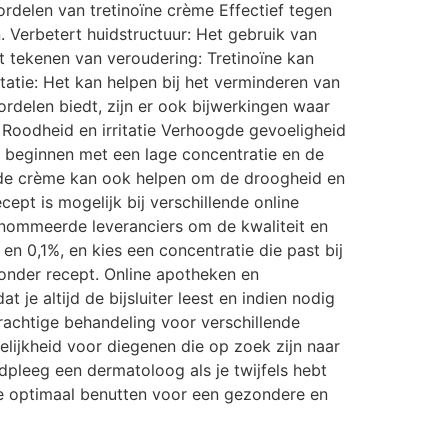
rdelen van tretinoïne crème Effectief tegen
 Verbetert huidstructuur: Het gebruik van
t tekenen van veroudering: Tretinoïne kan
ntatie: Het kan helpen bij het verminderen van
ordelen biedt, zijn er ook bijwerkingen waar
 Roodheid en irritatie Verhoogde gevoeligheid
te beginnen met een lage concentratie en de
nde crème kan ook helpen om de droogheid en
ept is mogelijk bij verschillende online
enommeerde leveranciers om de kwaliteit en
en 0,1%, en kies een concentratie die past bij
zonder recept. Online apotheken en
je altijd de bijsluiter leest en indien nodig
rachtige behandeling voor verschillende
lijkheid voor diegenen die op zoek zijn naar
dpleeg een dermatoloog als je twijfels hebt
ïne optimaal benutten voor een gezondere en