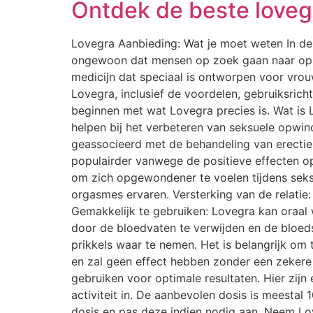
Ontdek de beste lovegr
Lovegra Aanbieding: Wat je moet weten In de m
ongewoon dat mensen op zoek gaan naar oplos
medicijn dat speciaal is ontworpen voor vrou
Lovegra, inclusief de voordelen, gebruiksrich
beginnen met wat Lovegra precies is. Wat is
helpen bij het verbeteren van seksuele opwind
geassocieerd met de behandeling van erectie
populairder vanwege de positieve effecten o
om zich opgewondener te voelen tijdens seks
orgasmes ervaren. Versterking van de relatie
Gemakkelijk te gebruiken: Lovegra kan oraal
door de bloedvaten te verwijden en de bloed
prikkels waar te nemen. Het is belangrijk om 
en zal geen effect hebben zonder een zekere
gebruiken voor optimale resultaten. Hier zijn
activiteit in. De aanbevolen dosis is meestal 
dosis en pas deze indien nodig aan. Neem Lov