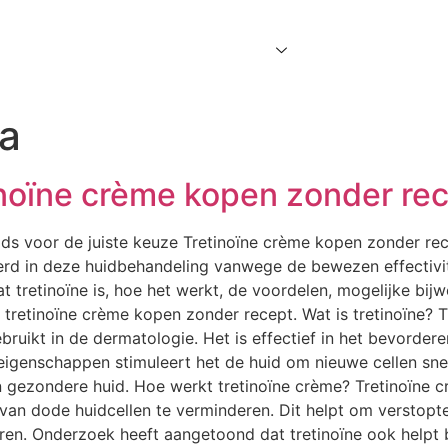
Home
About Us
Services
Contact Us
ia
inoïne crème kopen zonder re
ids voor de juiste keuze Tretinoïne crème kopen zonder re
eerd in deze huidbehandeling vanwege de bewezen effectivite
t tretinoïne is, hoe het werkt, de voordelen, mogelijke bi
tretinoïne crème kopen zonder recept. Wat is tretinoïne? Tr
ruikt in de dermatologie. Het is effectief in het bevorder
igenschappen stimuleert het de huid om nieuwe cellen snel
en gezondere huid. Hoe werkt tretinoïne crème? Tretinoïne 
 van dode huidcellen te verminderen. Dit helpt om verstop
ren. Onderzoek heeft aangetoond dat tretinoïne ook helpt bij