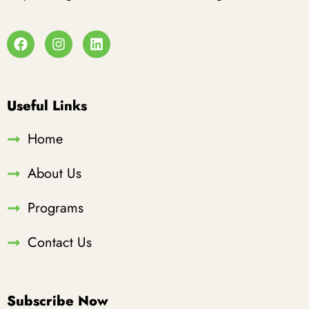
Useful Links
Home
About Us
Programs
Contact Us
Subscribe Now