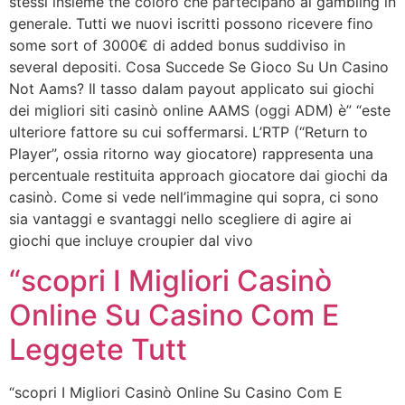
stessi insieme the coloro che partecipano al gambling in
generale. Tutti we nuovi iscritti possono ricevere fino
some sort of 3000€ di added bonus suddiviso in
several depositi. Cosa Succede Se Gioco Su Un Casino
Not Aams? Il tasso dalam payout applicato sui giochi
dei migliori siti casinò online AAMS (oggi ADM) è” “este
ulteriore fattore su cui soffermarsi. L’RTP (“Return to
Player”, ossia ritorno way giocatore) rappresenta una
percentuale restituita approach giocatore dai giochi da
casinò. Come si vede nell’immagine qui sopra, ci sono
sia vantaggi e svantaggi nello scegliere di agire ai
giochi que incluye croupier dal vivo
“scopri I Migliori Casinò
Online Su Casino Com E
Leggete Tutt
“scopri I Migliori Casinò Online Su Casino Com E