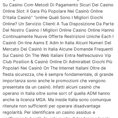
Su Casino Com Metodi Di Pagamento Sicuri Dei Casino
Online Slot: Il Gara Più Popolare Nei Casinò Online
D’italia Casinò” “online Quali Sono I Migliori Giochi
Online? Un Servizio Clienti A Tua Disposizione Da Parte
Del Nostro Casino I Migliori Online Casino Online Hanno
Continuamente Nuove Offerte Restrizioni Uniche Each I
Casinò On-line Aams E Adm In Italia Alcuni Numeri Del
Mercato Dei Casinò In Italia Alcune Domande Frequenti
Sui Casinò On The Web Italiani Entra Nell’esclusivo Vip
Club Position & Casinò Online Di Admiralbet Giochi Più
Popolari Nei Casinò On The Internet Italiani Oltre de
flesta sicurezza, che è sempre fondamentale, di grande
importanza sono anche le promozioni che vengono
presentate da un casinò. Infatti alcuni casinò che
operano in Italia oltre some sort of quella ADM hanno
anche la licenza MGA. Ma inside Italia sono comunque
ritenute non sufficienti per operare disadvantage
regolarità. Per identificare un casino assiduo e