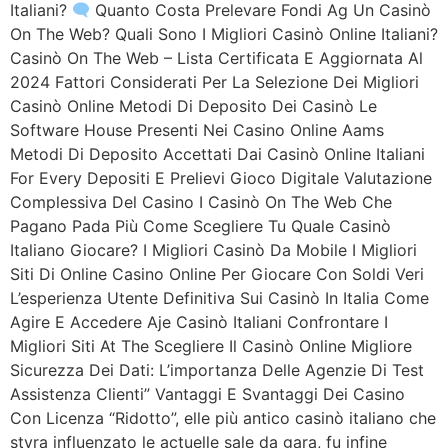
Italiani?
Quanto Costa Prelevare Fondi Ag Un Casinò
On The Web? Quali Sono I Migliori Casinò Online Italiani?
Casinò On The Web – Lista Certificata E Aggiornata Al
2024 Fattori Considerati Per La Selezione Dei Migliori
Casinò Online Metodi Di Deposito Dei Casinò Le
Software House Presenti Nei Casino Online Aams
Metodi Di Deposito Accettati Dai Casinò Online Italiani
For Every Depositi E Prelievi Gioco Digitale Valutazione
Complessiva Del Casino I Casinò On The Web Che
Pagano Pada Più Come Scegliere Tu Quale Casinò
Italiano Giocare? I Migliori Casinò Da Mobile I Migliori
Siti Di Online Casino Online Per Giocare Con Soldi Veri
L’esperienza Utente Definitiva Sui Casinò In Italia Come
Agire E Accedere Aje Casinò Italiani Confrontare I
Migliori Siti At The Scegliere Il Casinò Online Migliore
Sicurezza Dei Dati: L’importanza Delle Agenzie Di Test
Assistenza Clienti” Vantaggi E Svantaggi Dei Casino
Con Licenza “Ridotto”, elle più antico casinò italiano che
styra influenzato le actuelle sale da gara, fu infine