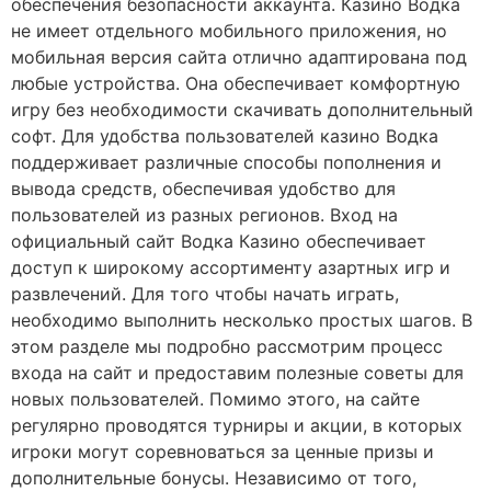
обеспечения безопасности аккаунта. Казино Водка
не имеет отдельного мобильного приложения, но
мобильная версия сайта отлично адаптирована под
любые устройства. Она обеспечивает комфортную
игру без необходимости скачивать дополнительный
софт. Для удобства пользователей казино Водка
поддерживает различные способы пополнения и
вывода средств, обеспечивая удобство для
пользователей из разных регионов. Вход на
официальный сайт Водка Казино обеспечивает
доступ к широкому ассортименту азартных игр и
развлечений. Для того чтобы начать играть,
необходимо выполнить несколько простых шагов. В
этом разделе мы подробно рассмотрим процесс
входа на сайт и предоставим полезные советы для
новых пользователей. Помимо этого, на сайте
регулярно проводятся турниры и акции, в которых
игроки могут соревноваться за ценные призы и
дополнительные бонусы. Независимо от того,