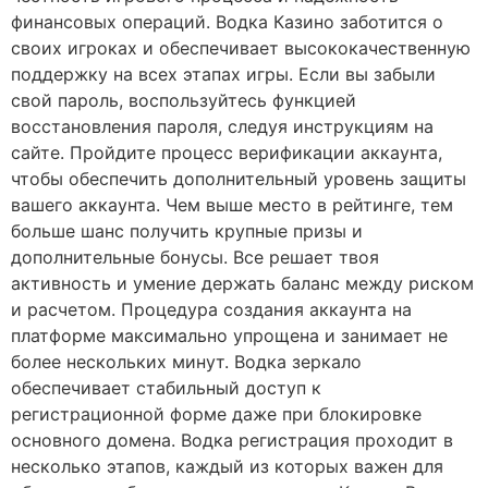
финансовых операций. Водка Казино заботится о
своих игроках и обеспечивает высококачественную
поддержку на всех этапах игры. Если вы забыли
свой пароль, воспользуйтесь функцией
восстановления пароля, следуя инструкциям на
сайте. Пройдите процесс верификации аккаунта,
чтобы обеспечить дополнительный уровень защиты
вашего аккаунта. Чем выше место в рейтинге, тем
больше шанс получить крупные призы и
дополнительные бонусы. Все решает твоя
активность и умение держать баланс между риском
и расчетом. Процедура создания аккаунта на
платформе максимально упрощена и занимает не
более нескольких минут. Водка зеркало
обеспечивает стабильный доступ к
регистрационной форме даже при блокировке
основного домена. Водка регистрация проходит в
несколько этапов, каждый из которых важен для