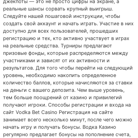
джекпоты — это не просто цифры на экране, а
реальные шансы сорвать крупный выигрыш.
Следуйте нашей пошаговой инструкции, чтобы
создать свой аккаунт и начать играть. Участие в них
доступно для всех пользователей, прошедших
регистрацию и тех, кто активно участвует в играх
на реальные средства. Турниры предлагают
призовые фонды, которые распределяются между
участниками и зависят от их активности и
результатов. Для того чтобы перейти на следующий
уровень, необходимо накопить определенное
количество баллов, которые начисляются за ставки
на деньги с вашего депозита. Чем выше уровень,
тем больше поощрений от казино и привилегий
получают игроки. Способы регистрации и входа на
сайт Vodka Bet Casino Регистрация на сайте
занимает всего несколько минут, после чего можно
начать игру и получать бонусы. Водка Казино
регулярно предлагает бонусы на пополнение счета,