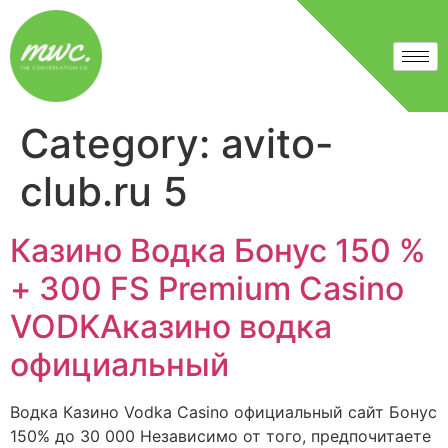
Category:
avito-
club.ru 5
Казино Водка Бонус 150 %
+ 300 FS Premium Casino
VODKAказино водка
официальный
Водка Казино Vodka Casino официальный сайт Бонус
150% до 30 000 Независимо от того, предпочитаете