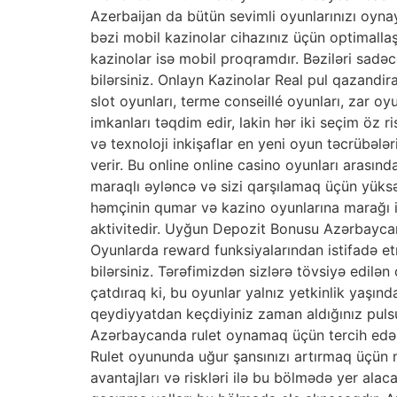
Azerbaijan da bütün sevimli oyunlarınızı oynay
bəzi mobil kazinolar cihazınız üçün optimallaşd
kazinolar isə mobil proqramdır. Bəziləri sadəc
bilərsiniz. Onlayn Kazinolar Real pul qazand
slot oyunları, terme conseillé oyunları, zar oy
imkanları təqdim edir, lakin hər iki seçim öz
və texnoloji inkişaflar en yeni oyun təcrübələ
verir. Bu online online casino oyunları arasın
maraqlı əyləncə və sizi qarşılamaq üçün yüksə
həmçinin qumar və kazino oyunlarına marağı il
aktivitedir. Uyğun Depozit Bonusu Azərbaycan ka
Oyunlarda reward funksiyalarından istifadə et
bilərsiniz. Tərəfimizdən sizlərə tövsiyə edilən 
çatdıraq ki, bu oyunlar yalnız yetkinlik yaşın
qeydiyyatdan keçdiyiniz zaman aldığınız pulsu
Azərbaycanda rulet oynamaq üçün tercih edə bi
Rulet oyununda uğur şansınızı artırmaq üçün m
avantajları və riskləri ilə bu bölmədə yer al