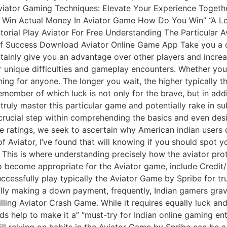
viator Gaming Techniques: Elevate Your Experience Togeth
o Win Actual Money In Aviator Game How Do You Win” “A L
rial Play Aviator For Free Understanding The Particular A
f Success Download Aviator Online Game App Take you a c
rtainly give you an advantage over other players and incre
 unique difficulties and gameplay encounters. Whether you 
ing for anyone. The longer you wait, the higher typically th
emember of which luck is not only for the brave, but in addi
d truly master this particular game and potentially rake in s
crucial step within comprehending the basics and even desi
 ratings, we seek to ascertain why American indian users d
of Aviator, I’ve found that will knowing if you should spot 
ss. This is where understanding precisely how the aviator 
become appropriate for the Aviator game, include Credit/De
essfully play typically the Aviator Game by Spribe for true
ully making a down payment, frequently, Indian gamers gravi
illing Aviator Crash Game. While it requires equally luck and
rds help to make it a” “must-try for Indian online gaming en