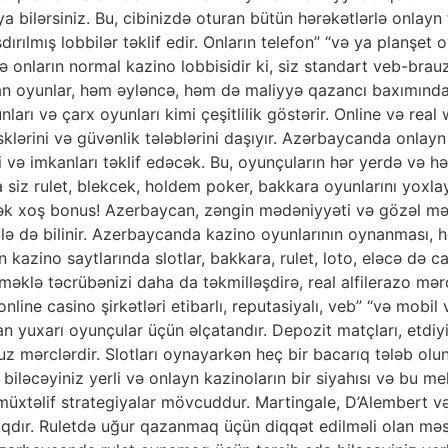
a bilərsiniz. Bu, cibinizdə oturan bütün hərəkətlərlə onlay
ırılmış lobbilər təklif edir. Onların telefon” “və ya planşet
ə onların normal kazino lobbisidir ki, siz standart veb-brau
iran oyunlar, həm əyləncə, həm də maliyyə qazancı baxımında
unları və çarx oyunları kimi çeşitlilik göstərir. Online və re
 risklərini və güvənlik tələblərini daşıyır. Azərbaycanda on
ri və imkanları təklif edəcək. Bu, oyunçuların hər yerdə və
da siz rulet, blekcek, holdem poker, bakkara oyunlarını yoxl
k xoş bonus! Azerbaycan, zəngin mədəniyyəti və gözəl mənzə
ə də bilinir. Azerbaycanda kazino oyunlarının oynanması, hem
zino saytlarında slotlar, bakkara, rulet, loto, eləcə də canl
məklə təcrübənizi daha da təkmilləşdirə, real alfilerazo mə
online casino şirkətləri etibarlı, reputasiyalı, veb” “və mobil
dan yuxarı oyunçular üçün əlçatandır. Depozit matçları, etdi
z mərclərdir. Slotları oynayarkən heç bir bacarıq tələb olu
ləcəyiniz yerli və onlayn kazinoların bir siyahısı və bu me
üxtəlif strategiyalar mövcuddur. Martingale, D’Alembert və 
acaqdır. Ruletdə uğur qazanmaq üçün diqqət edilməli olan mə