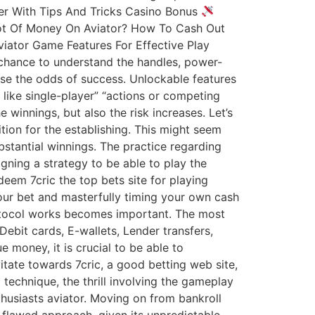
er With Tips And Tricks Casino Bonus
ot Of Money On Aviator? How To Cash Out
viator Game Features For Effective Play
hance to understand the handles, power-
ase the odds of success. Unlockable features
like single-player” “actions or competing
e winnings, but also the risk increases. Let’s
tion for the establishing. This might seem
ubstantial winnings. The practice regarding
gning a strategy to be able to play the
eem 7cric the top bets site for playing
your bet and masterfully timing your own cash
protocol works becomes important. The most
bit cards, E-wallets, Lender transfers,
 money, it is crucial to be able to
tate towards 7cric, a good betting web site,
 technique, the thrill involving the gameplay
thusiasts aviator. Moving on from bankroll