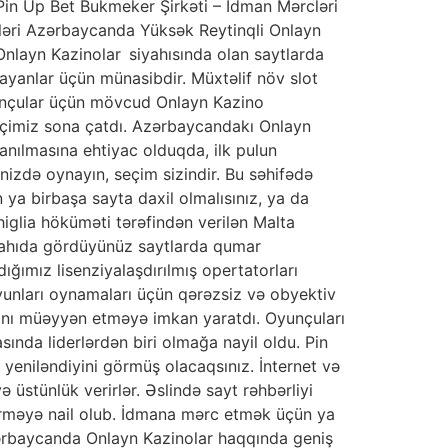
in Up Bet Bukmeker Şirkəti – Idman Mərcləri
ri Azərbaycanda Yüksək Reytinqli Onlayn
nlayn Kazinolar siyahısında olan saytlarda
yanlar üçün münasibdir. Müxtəlif növ slot
yunçular üçün mövcud Onlayn Kazino
ədçimiz sona çatdı. Azərbaycandakı Onlayn
anılmasına ehtiyac olduqda, ilk pulun
inizdə oynayın, seçim sizindir. Bu səhifədə
ya birbaşa sayta daxil olmalısınız, ya da
glia höküməti tərəfindən verilən Malta
 siyahıda gördüyünüz saytlarda qumar
ğımız lisenziyalaşdırılmış opertatorları
oyunları oynamaları üçün qərəzsiz və obyektiv
ısını müəyyən etməyə imkan yaratdı. Oyunçuları
nda liderlərdən biri olmağa nayil oldu. Pin
niləndiyini görmüş olacaqsınız. İnternet və
üstünlük verirlər. Əslində sayt rəhbərliyi
dirməyə nail olub. İdmana mərc etmək üçün ya
Azərbaycanda Onlayn Kazinolar haqqında geniş