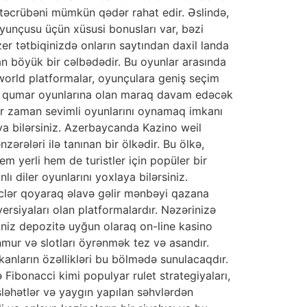
n təcrübəni mümkün qədər rahat edir. Əslində,
 oyunçusu üçün xüsusi bonusları var, bəzi
zer tətbiqinizdə onların saytından daxil landa
n böyük bir cəlbədədir. Bu oyunlar arasında
al world platformalar, oyunçulara geniş seçim
layn qumar oyunlarına olan maraq davam edəcək
 hər zaman sevimli oyunlarını oynamaq imkanı
aya bilərsiniz. Azerbaycanda Kazino weil
rələri ilə tanınan bir ölkədir. Bu ölkə,
 yerli hem de turistler için popüler bir
ı diler oyunlarını yoxlaya bilərsiniz.
rclər qoyaraq əlavə gəlir mənbəyi qazana
 versiyaları olan platformalardır. Nəzərinizə
yiniz depozitə uyğun olaraq on-line kasino
nmur və slotları öyrənmək tez və asandır.
kanların özəllikləri bu bölmədə sunulacaqdır.
Fibonacci kimi populyar rulet strategiyaları,
sləhətlər və yaygın yapılan səhvlərdən