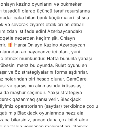
yi onlayn kazino oyunlarını və bukmeker
ı təsadüfi olaraq üçüncü tərəf resurslarına
 qədər çəkə bilən bank köçürmələri istisna
 və sevərək ziyaret etdikləri ən etibarlı
ımızdan istifadə edin! Azərbaycandakı
qqətlə nəzərdən keçirmişik. Onlayn
rir.
Hansı Onlayn Kazino Azərbaycan
nlarından ən həyacanverici olanı, yəni
əldə etmək mümkündür. Hətta bununla yanaşı
crübəsini məhz bu oyunda. Rulet oyunu ən
ır və öz strategiyalarını formalaşdırırlar.
kazinolarından biri hesab olunur. GamCare,
i və qarşısının alınmasında ixtisaslaşır.
əsi də məşhur seçimdir. Yaxşı strategiya
 edərək qazanmaq şansı verir. Blackjack
iyimiz operatorların (saytlar) tərkibində çoxlu
qatılmış Blackjack oyunlarında həzz ala
zana bilərsiniz, ancaq daha çox bilet əldə
 də portalda yenilənən məlumatları izləmək