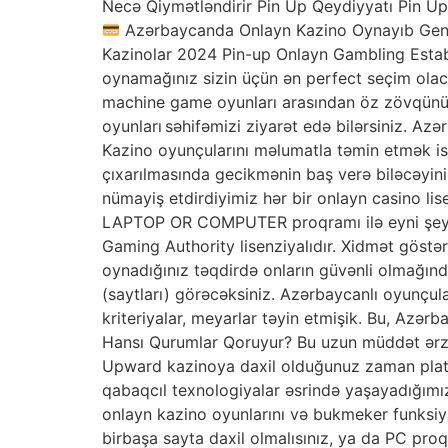
Necə Qiymətləndirir Pin Up Qeydiyyatı Pin Up
Azərbaycanda Onlayn Kazino Oynayıb Genu
Kazinolar 2024 Pin-up Onlayn Gambling Establ
oynamağınız sizin üçün ən perfect seçim olac
machine game oyunları arasından öz zövqünüz
oyunları səhifəmizi ziyarət edə bilərsiniz. A
Kazino oyunçularını məlumatla təmin etmək ist
çıxarılmasında gecikmənin baş verə biləcəyini t
nümayiş etdirdiyimiz hər bir onlayn casino li
LAPTOP OR COMPUTER proqramı ilə eyni şeyi e
Gaming Authority lisenziyalıdır. Xidmət göstər
oynadığınız təqdirdə onların güvənli olmağında
(saytları) görəcəksiniz. Azərbaycanlı oyunçul
kriteriyalar, meyarlar təyin etmişik. Bu, Azə
Hansı Qurumlar Qoruyur? Bu uzun müddət ərzin
Upward kazinoya daxil olduğunuz zaman platf
qabaqcıl texnologiyalar əsrində yaşayadığımız
onlayn kazino oyunlarını və bukmeker funksiy
birbaşa sayta daxil olmalısınız, ya da PC pro