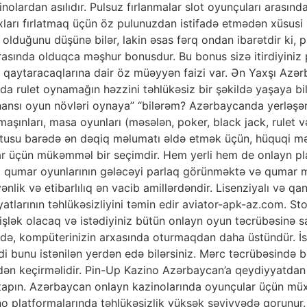
inolardan asılıdır. Pulsuz fırlanmalar slot oyunçuları arasın
xları fırlatmaq üçün öz pulunuzdan istifadə etmədən xüsusi 
lduğunu düşünə bilər, lakin əsas fərq ondan ibarətdir ki, p
asında olduqca məşhur bonusdur. Bu bonus sizə itirdiyiniz p
 qaytaracaqlarına dair öz müəyyən faizi var. Ən Yaxşı Azər
a rulet oynamağın həzzini təhlükəsiz bir şəkildə yaşaya b
hansı oyun növləri oynaya” “bilərəm? Azərbaycanda yerləşən 
maşınları, masa oyunları (məsələn, poker, black jack, rulet v
atusu barədə ən dəqiq məlumatı əldə etmək üçün, hüquqi mə
ar üçün mükəmməl bir seçimdir. Hem yerli hem de onlayn pl
qumar oyunlarının gələcəyi parlaq görünməktə və qumar məd
ik və etibarlılıq ən vacib amillərdəndir. Lisenziyalı və qan
atlarının təhlükəsizliyini təmin edir aviator-apk-az.com. S
lək olacaq və istədiyiniz bütün onlayn oyun təcrübəsinə sa
də, kompüterinizin arxasında oturmaqdan daha üstündür. İstə
indi bunu istənilən yerdən edə bilərsiniz. Mərc təcrübəsind
dən keçirməlidir. Pin-Up Kazino Azərbaycan’a qeydiyyatdan
apın. Azərbaycan onlayn kazinolarında oyunçular üçün müxtə
 platformalarında təhlükəsizlik yüksək səviyyədə qorunur. 