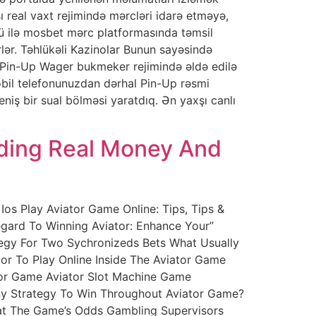
 real vaxt rejimində mərcləri idarə etməyə,
ü ilə mosbet mərc platformasında təmsil
rlər. Təhlükəli Kazinolar Bunun sayəsində
ız Pin-Up Wager bukmeker rejimində əldə edilə
mobil telefonunuzdan dərhal Pin-Up rəsmi
iş bir sual bölməsi yaratdıq. Ən yaxşı canlı
rding Real Money And
s Play Aviator Game Online: Tips, Tips &
egard To Winning Aviator: Enhance Your”
tegy For Two Sychronizeds Bets What Usually
or To Play Online Inside The Aviator Game
tor Game Aviator Slot Machine Game
ny Strategy To Win Throughout Aviator Game?
at The Game’s Odds Gambling Supervisors