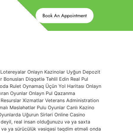
Book An Appointment
 Lotereyalar Onlayn Kazinolar Uyğun Depozit
 Bonusları Diqqətlə Təhlil Edin Real Pul
noda Rulet Oynamaq Üçün Yol Haritası Onlayn
dıran Oyunlar Onlayn Pul Qazanma
Resurslar Xizmatlar Veterans Administration
lı Məsləhətlər Pulu Oyunlar Canlı Kazino
Oyunlarda Uğurun Sirləri Online Casino
deyil, real insan olduğunuzu və ya saxta
t və ya sürücülük vəsiqəsi təqdim etməli onda