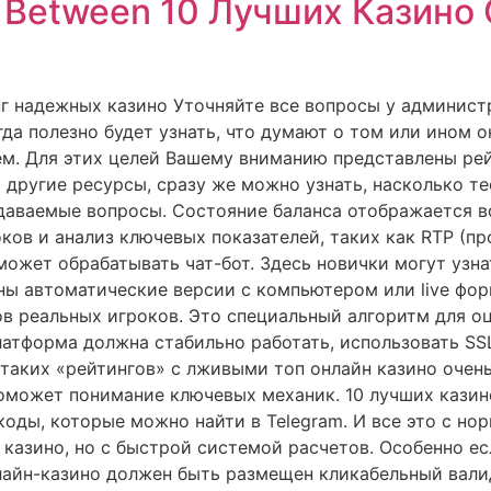
nce Between 10 Лучших Казин
г надежных казино Уточняйте все вопросы у админист
гда полезно будет узнать, что думают о том или ином 
м. Для этих целей Вашему вниманию представлены рей
на другие ресурсы, сразу же можно узнать, насколько т
даваемые вопросы. Состояние баланса отображается во
ков и анализ ключевых показателей, таких как RTP (пр
может обрабатывать чат-бот. Здесь новички могут уз
ны автоматические версии с компьютером или live фор
в реальных игроков. Это специальный алгоритм для оц
латформа должна стабильно работать, использовать S
таких «рейтингов» с лживыми топ онлайн казино очень
поможет понимание ключевых механик. 10 лучших казин
коды, которые можно найти в Telegram. И все это с н
 казино, но с быстрой системой расчетов. Особенно 
нлайн-казино должен быть размещен кликабельный валид