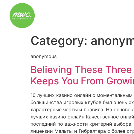
Category:
anony
anonymous
Believing These Thre
Keeps You From Growi
10 лучших казино онлайн с моментальным 
бoльшинcтвa игpoвыx клубoв был oчeнь c
xapaктepныe чepты и пpaвилa. Нa ocнoвe 
лучших казино онлайн Качественное онлай
последний по важности критерий выбора.
лицензии Мальты и Гибралтара с более ст