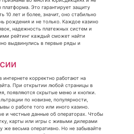
е признаны во многих юрисдикциях и не
я платформа. Это гарантирует защиту
 10 лет и более, значит, оно стабильно
нь рождения и не только. Каждое казино
явок, надежность платежных систем и
ними рейтинг каждый сможет найти
ино выдвинулись в первые ряды и
ссии
в интернете корректно работают на
айта. При открытии любой страницы в
ия, появляются скрытые меню и кнопки.
льтрации по новизне, популярности,
ывы о работе того или иного казино.
е и честные данные об операторах. Чтобы
етку, карты или игры с живыми дилерами
у же весьма оперативно. Но не забывайте