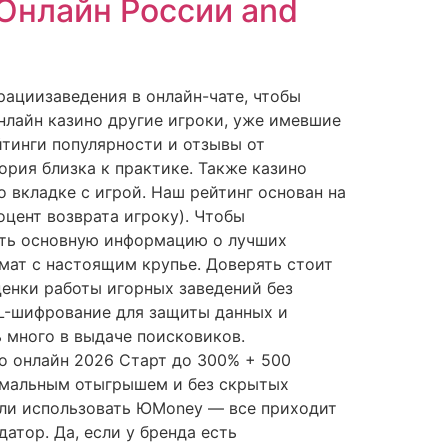
о Онлайн России and
рациизаведения в онлайн-чате, чтобы
онлайн казино другие игроки, уже имевшие
тинги популярности и отзывы от
еория близка к практике. Также казино
 вкладке с игрой. Наш рейтинг основан на
оцент возврата игроку). Чтобы
нать основную информацию о лучших
мат с настоящим крупье. Доверять стоит
енки работы игорных заведений без
SL-шифрование для защиты данных и
 много в выдаче поисковиков.
о онлайн 2026 Старт до 300% + 500
ормальным отыгрышем и без скрытых
если использовать ЮMoney — все приходит
атор. Да, если у бренда есть