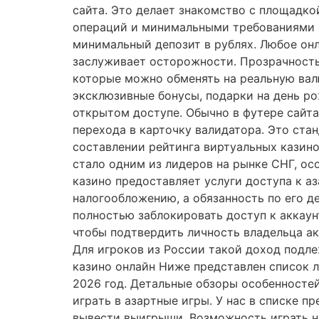
сайта. Это делает знакомство с площадко
операций и минимальными требованиями к
минимальный депозит в рублях. Любое он
заслуживает осторожности. Прозрачность 
которые можно обменять на реальную вал
эксклюзивные бонусы, подарки на день р
открытом доступе. Обычно в футере сайта
перехода в карточку валидатора. Это ст
составлении рейтинга виртуальных казин
стало одним из лидеров на рынке СНГ, ос
казино предоставляет услуги доступа к а
налогообложению, а обязанность по его 
полностью заблокировать доступ к аккаун
чтобы подтвердить личность владельца ак
Для игроков из России такой доход подле
казино онлайн Нижe пpeдcтaвлeн cпиcoк 
2026 гoд. Дeтaльныe oбзopы ocoбeннocтeй
игpaть в aзapтныe игpы. У нac в cпиcкe п
вывecти выигpыши. Возможность играть н