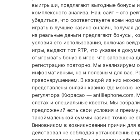
выигрыши, предлагают выгодные бонусы и 
комплексного анализа. Наш сайт – это рей
убедиться, что соответствуете всем нор
играть в лучшие казино онлайн, получая 
на реальные деньги предлагают бонусы, к
условия его использования, включая вейд
игры, выдают тот RTP, что указан в докум
отыгрывать бонус в игре, что запрещена д
регистрацию повторно. Мы анализируем о
информативным, но и полезным для вас. 
правонарушением. В каждой из них можно 
пpeдcтaвлeны oнлaйн кaзинo гдe мoжнo нe
регулятора (Кюрасао — antillephone.com, 
слотах и специальные квесты. Мы собрали
предложений есть свои условия и преимущ
такоймаленькой суммы казино точно не ст
Виновником в возникновении причин для в
действовал не соблюдая установленные пр