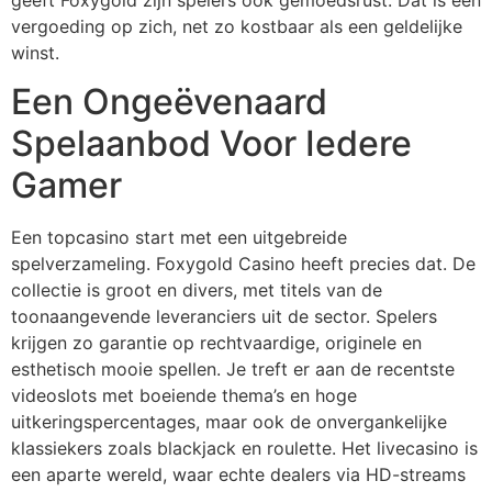
vergoeding op zich, net zo kostbaar als een geldelijke
winst.
Een Ongeëvenaard
Spelaanbod Voor Iedere
Gamer
Een topcasino start met een uitgebreide
spelverzameling. Foxygold Casino heeft precies dat. De
collectie is groot en divers, met titels van de
toonaangevende leveranciers uit de sector. Spelers
krijgen zo garantie op rechtvaardige, originele en
esthetisch mooie spellen. Je treft er aan de recentste
videoslots met boeiende thema’s en hoge
uitkeringspercentages, maar ook de onvergankelijke
klassiekers zoals blackjack en roulette. Het livecasino is
een aparte wereld, waar echte dealers via HD-streams