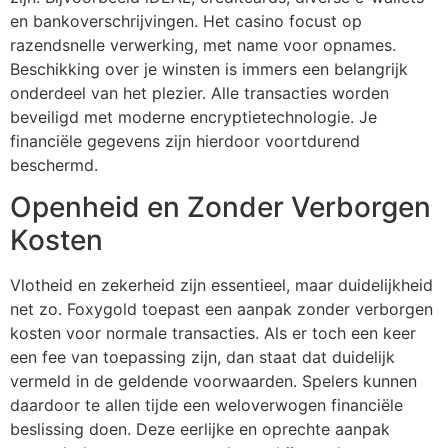
en bankoverschrijvingen. Het casino focust op
razendsnelle verwerking, met name voor opnames.
Beschikking over je winsten is immers een belangrijk
onderdeel van het plezier. Alle transacties worden
beveiligd met moderne encryptietechnologie. Je
financiële gegevens zijn hierdoor voortdurend
beschermd.
Openheid en Zonder Verborgen
Kosten
Vlotheid en zekerheid zijn essentieel, maar duidelijkheid
net zo. Foxygold toepast een aanpak zonder verborgen
kosten voor normale transacties. Als er toch een keer
een fee van toepassing zijn, dan staat dat duidelijk
vermeld in de geldende voorwaarden. Spelers kunnen
daardoor te allen tijde een weloverwogen financiële
beslissing doen. Deze eerlijke en oprechte aanpak