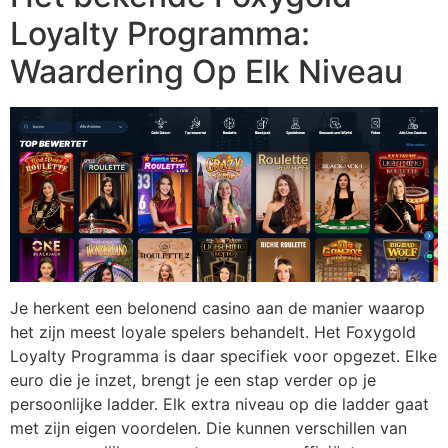
Loyalty Programma:
Waardering Op Elk Niveau
Je herkent een belonend casino aan de manier waarop
het zijn meest loyale spelers behandelt. Het Foxygold
Loyalty Programma is daar specifiek voor opgezet. Elke
euro die je inzet, brengt je een stap verder op je
persoonlijke ladder. Elk extra niveau op die ladder gaat
met zijn eigen voordelen. Die kunnen verschillen van