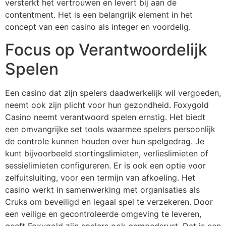
versterkt het vertrouwen en levert bij aan de
contentment. Het is een belangrijk element in het
concept van een casino als integer en voordelig.
Focus op Verantwoordelijk
Spelen
Een casino dat zijn spelers daadwerkelijk wil vergoeden,
neemt ook zijn plicht voor hun gezondheid. Foxygold
Casino neemt verantwoord spelen ernstig. Het biedt
een omvangrijke set tools waarmee spelers persoonlijk
de controle kunnen houden over hun spelgedrag. Je
kunt bijvoorbeeld stortingslimieten, verlieslimieten of
sessielimieten configureren. Er is ook een optie voor
zelfuitsluiting, voor een termijn van afkoeling. Het
casino werkt in samenwerking met organisaties als
Cruks om beveiligd en legaal spel te verzekeren. Door
een veilige en gecontroleerde omgeving te leveren,
geeft Foxygold zijn spelers ook gemoedsrust. Dat is een