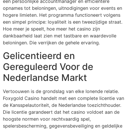
een persoonlijke accountmanager en efficiëntere
opnames tot beloningen, uitnodigingen voor events en
hogere limieten. Het programma functioneert volgens
een simpel principe: loyaliteit is een tweezijdige straat.
Hoe meer je speelt, hoe meer het casino zijn
dankbaarheid laat zien met tastbare en waardevolle
beloningen. Die verrijken de gehele ervaring.
Gelicentieerd en
Gereguleerd Voor de
Nederlandse Markt
Vertoouwen is de grondslag van elke lonende relatie.
Foxygold Casino handelt met een complete licentie van
de Kansspelautoriteit, de Nederlandse toezichthouder.
Die licentie garandeert dat het casino voldoet aan de
hoogste normen voor rechtvaardig spel,
spelersbescherming, gegevensbeveiliging en geldelijke