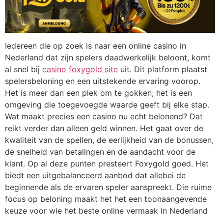
Iedereen die op zoek is naar een online casino in
Nederland dat zijn spelers daadwerkelijk beloont, komt
al snel bij
casino foxygold site
uit. Dit platform plaatst
spelersbeloning en een uitstekende ervaring voorop.
Het is meer dan een plek om te gokken; het is een
omgeving die toegevoegde waarde geeft bij elke stap.
Wat maakt precies een casino nu echt belonend? Dat
reikt verder dan alleen geld winnen. Het gaat over de
kwaliteit van de spellen, de eerlijkheid van de bonussen,
de snelheid van betalingen en de aandacht voor de
klant. Op al deze punten presteert Foxygold goed. Het
biedt een uitgebalanceerd aanbod dat allebei de
beginnende als de ervaren speler aanspreekt. Die ruime
focus op beloning maakt het het een toonaangevende
keuze voor wie het beste online vermaak in Nederland