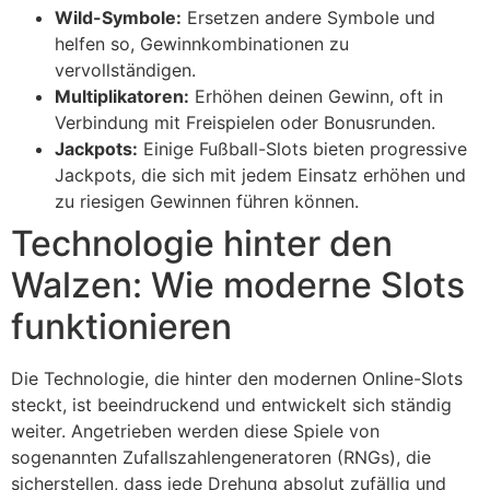
Wild-Symbole:
Ersetzen andere Symbole und
helfen so, Gewinnkombinationen zu
vervollständigen.
Multiplikatoren:
Erhöhen deinen Gewinn, oft in
Verbindung mit Freispielen oder Bonusrunden.
Jackpots:
Einige Fußball-Slots bieten progressive
Jackpots, die sich mit jedem Einsatz erhöhen und
zu riesigen Gewinnen führen können.
Technologie hinter den
Walzen: Wie moderne Slots
funktionieren
Die Technologie, die hinter den modernen Online-Slots
steckt, ist beeindruckend und entwickelt sich ständig
weiter. Angetrieben werden diese Spiele von
sogenannten Zufallszahlengeneratoren (RNGs), die
sicherstellen, dass jede Drehung absolut zufällig und