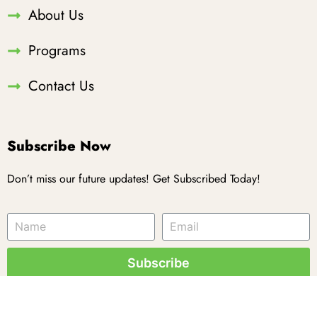
About Us
Programs
Contact Us
Subscribe Now
Don’t miss our future updates! Get Subscribed Today!
Subscribe