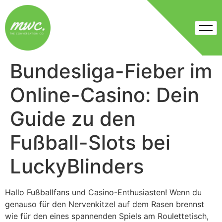
Bundesliga-Fieber im
Online-Casino: Dein
Guide zu den
Fußball-Slots bei
LuckyBlinders
Hallo Fußballfans und Casino-Enthusiasten! Wenn du
genauso für den Nervenkitzel auf dem Rasen brennst
wie für den eines spannenden Spiels am Roulettetisch,