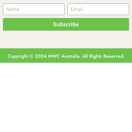
Subscribe
Copyright © 2024 MWC Australia. All Rights Reserved.