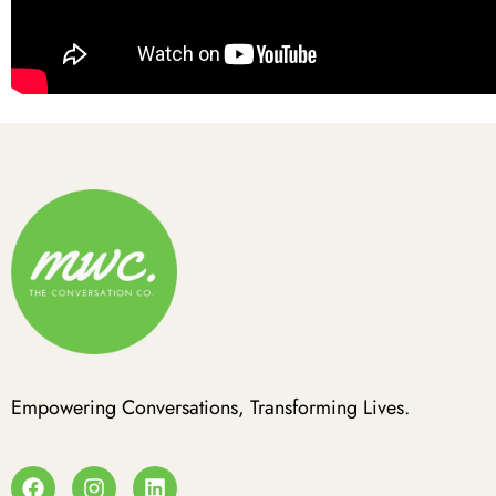
Empowering Conversations, Transforming Lives.