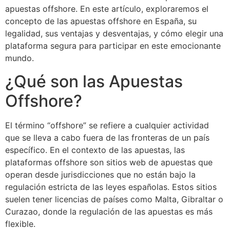
apuestas offshore. En este artículo, exploraremos el
concepto de las apuestas offshore en España, su
legalidad, sus ventajas y desventajas, y cómo elegir una
plataforma segura para participar en este emocionante
mundo.
¿Qué son las Apuestas
Offshore?
El término “offshore” se refiere a cualquier actividad
que se lleva a cabo fuera de las fronteras de un país
específico. En el contexto de las apuestas, las
plataformas offshore son sitios web de apuestas que
operan desde jurisdicciones que no están bajo la
regulación estricta de las leyes españolas. Estos sitios
suelen tener licencias de países como Malta, Gibraltar o
Curazao, donde la regulación de las apuestas es más
flexible.