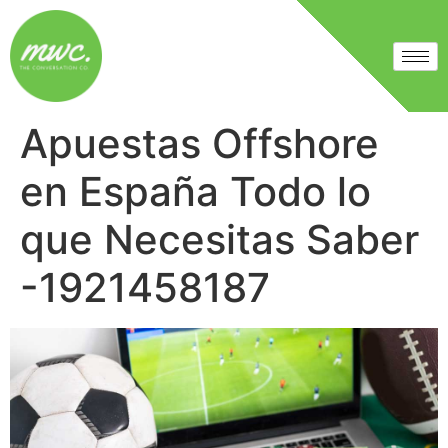
Apuestas Offshore
en España Todo lo
que Necesitas Saber
-1921458187