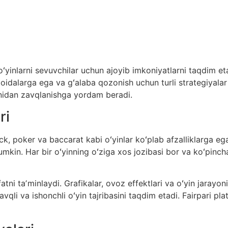
inlarni sevuvchilar uchun ajoyib imkoniyatlarni taqdim etadi.
oidalarga ega va gʻalaba qozonish uchun turli strategiyalar 
yonidan zavqlanishga yordam beradi.
ri
ack, poker va baccarat kabi oʻyinlar koʻplab afzalliklarga ega
umkin. Har bir oʻyinning oʻziga xos jozibasi bor va koʻpinch
atni taʼminlaydi. Grafikalar, ovoz effektlari va oʻyin jarayon
li va ishonchli oʻyin tajribasini taqdim etadi. Fairpari platfo