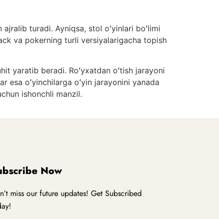
jralib turadi. Ayniqsa, stol oʻyinlari boʻlimi
ack va pokerning turli versiyalarigacha topish
hit yaratib beradi. Roʻyxatdan oʻtish jarayoni
ar esa oʻyinchilarga oʻyin jarayonini yanada
 uchun ishonchli manzil.
ubscribe Now
n’t miss our future updates! Get Subscribed
day!