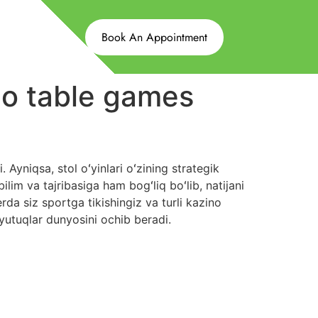
Book An Appointment
no table games
 Ayniqsa, stol oʻyinlari oʻzining strategik
ilim va tajribasiga ham bogʻliq boʻlib, natijani
rda siz sportga tikishingiz va turli kazino
l yutuqlar dunyosini ochib beradi.