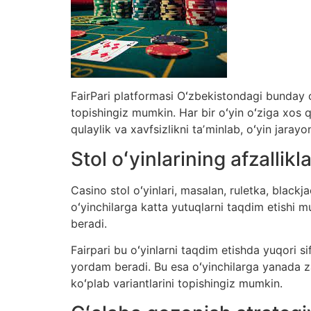
FairPari platformasi Oʻzbekistondagi bunday oʻy
topishingiz mumkin. Har bir oʻyin oʻziga xos q
qulaylik va xavfsizlikni taʼminlab, oʻyin jara
Stol oʻyinlarining afzallikla
Casino stol oʻyinlari, masalan, ruletka, blackj
oʻyinchilarga katta yutuqlarni taqdim etishi m
beradi.
Fairpari bu oʻyinlarni taqdim etishda yuqori sif
yordam beradi. Bu esa oʻyinchilarga yanada zavq
koʻplab variantlarini topishingiz mumkin.