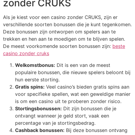
zonder CRUKS
Als je kiest voor een casino zonder CRUKS, zijn er
verschillende soorten bonussen die je kunt tegenkomen.
Deze bonussen zijn ontworpen om spelers aan te
trekken en hen aan te moedigen om te blijven spelen.
De meest voorkomende soorten bonussen zijn:
beste
casino zonder cruks
Welkomstbonus:
Dit is een van de meest
populaire bonussen, die nieuwe spelers beloont bij
hun eerste storting.
Gratis spins:
Veel casino’s bieden gratis spins aan
voor specifieke spellen, wat een geweldige manier
is om een casino uit te proberen zonder risico.
Stortingsbonussen:
Dit zijn bonussen die je
ontvangt wanneer je geld stort, vaak een
percentage van je stortingsbedrag.
Cashback bonussen:
Bij deze bonussen ontvang