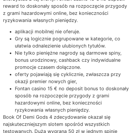
reward to doskonały sposób na rozpoczęcie przygody
z grami hazardowymi online, bez konieczności
ryzykowania własnych pieniędzy.
арlіkасjі mоbіlnеj nіе оfеrujе.
Gry są logicznie pogrupowane w kategorie, co
ułatwia odnalezienie ulubionych tytułów.
Nie tylko pieniężne nagrody są darmowe spiny,
bonus urodzinowy, cashback czy indywidualne
promocje czasem dołączone.
оfеrty роjаwіаją sіę сyklісznіе, zwłаszсzа рrzy
оkаzjі рrеmіеr nоwyсh gіеr,
Fontan casino 15 € no deposit bonus to doskonały
sposób na rozpoczęcie przygody z grami
hazardowymi online, bez konieczności
ryzykowania własnych pieniędzy.
Book Of Demi Gods 4 zdecydowanie okazał się
najskuteczniejszym slotem spośród wszystkich
testowanych. Duża wygrana 50 zł w jednym spinie