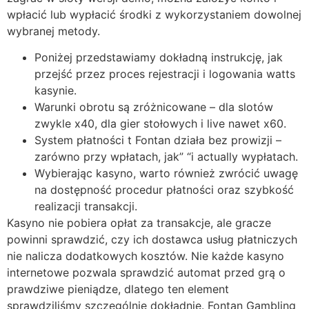
wpłacić lub wypłacić środki z wykorzystaniem dowolnej
wybranej metody.
Poniżej przedstawiamy dokładną instrukcję, jak
przejść przez proces rejestracji i logowania watts
kasynie.
Warunki obrotu są zróżnicowane – dla slotów
zwykle x40, dla gier stołowych i live nawet x60.
System płatności t Fontan działa bez prowizji –
zarówno przy wpłatach, jak” “i actually wypłatach.
Wybierając kasyno, warto również zwrócić uwagę
na dostępność procedur płatności oraz szybkość
realizacji transakcji.
Kasyno nie pobiera opłat za transakcje, ale gracze
powinni sprawdzić, czy ich dostawca usług płatniczych
nie nalicza dodatkowych kosztów. Nie każde kasyno
internetowe pozwala sprawdzić automat przed grą o
prawdziwe pieniądze, dlatego ten element
sprawdziliśmy szczególnie dokładnie. Fontan Gambling