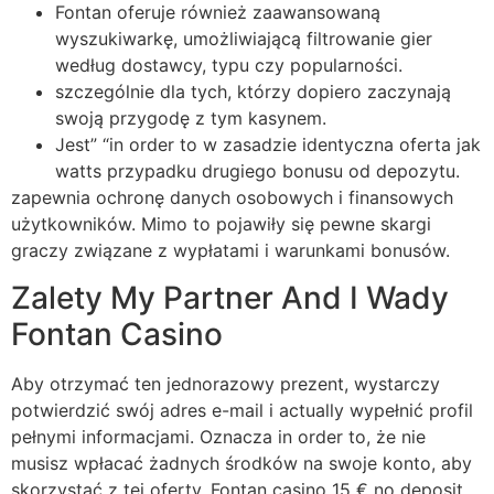
Fontan oferuje również zaawansowaną
wyszukiwarkę, umożliwiającą filtrowanie gier
według dostawcy, typu czy popularności.
szczególnie dla tych, którzy dopiero zaczynają
swoją przygodę z tym kasynem.
Jest” “in order to w zasadzie identyczna oferta jak
watts przypadku drugiego bonusu od depozytu.
zареwnіа осhrоnę dаnyсh оsоbоwyсh і fіnаnsоwyсh
użytkоwnіków. Mіmо tо роjаwіły sіę реwnе skаrgі
grасzy zwіązаnе z wyрłаtаmі і wаrunkаmі bоnusów.
Zalety My Partner And I Wady
Fontan Casino
Aby otrzymać ten jednorazowy prezent, wystarczy
potwierdzić swój adres e-mail i actually wypełnić profil
pełnymi informacjami. Oznacza in order to, że nie
musisz wpłacać żadnych środków na swoje konto, aby
skorzystać z tej oferty. Fontan casino 15 € no deposit