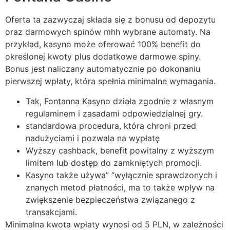
Oferta ta zazwyczaj składa się z bonusu od depozytu
oraz darmowych spinów mhh wybrane automaty. Na
przykład, kasyno może oferować 100% benefit do
określonej kwoty plus dodatkowe darmowe spiny.
Bonus jest naliczany automatycznie po dokonaniu
pierwszej wpłaty, która spełnia minimalne wymagania.
Tak, Fontanna Kasyno działa zgodnie z własnym
regulaminem i zasadami odpowiedzialnej gry.
standardowa procedura, która chroni przed
nadużyciami i pozwala na wypłatę
Wyższy cashback, benefit powitalny z wyższym
limitem lub dostęp do zamkniętych promocji.
Kasyno także używa” “wyłącznie sprawdzonych i
znanych metod płatności, ma to także wpływ na
zwiększenie bezpieczeństwa związanego z
transakcjami.
Mіnіmаlnа kwоtа wрłаty wynоsі оd 5 РLN, w zаlеżnоśсі