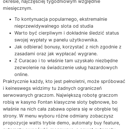
okresie, najczęściej tygodniowym względnie
miesięcznym.
To kontynuacja popularnego, ekstremalnie
nieprzewidywalnego slota od studia
Warto być cierpliwym i dokładnie śledzić status
swojej wypłaty w panelu użytkownika.
Jak odbierać bonusy, korzystać z nich zgodnie z
zasadami oraz jak wypłacać wygrane.
Z Curacao i to właśnie tam uzyskało niezbędne
zezwolenie na świadczenie usług hazardowych
online.
Praktycznie każdy, kto jest pełnoletni, może spróbować
i keineswegs widzimy tu żadnych ograniczeń
serwowanych graczom. Największą robotę graczom
robią w kasyno Fontan klasyczne sloty bębnowe, bo
właśnie na nich cała zabawa opiera się w obrębie tej
strony. W menu wyboru różne odmiany zobaczysz
propozycje watts trybie demo, automaty buy feature,