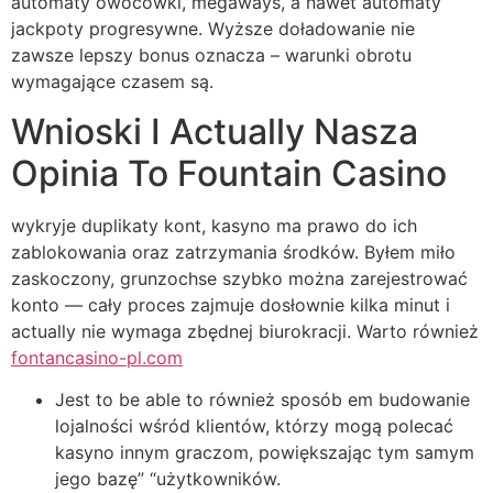
automaty owocówki, megaways, a nawet automaty
jackpoty progresywne. Wyższe doładowanie nie
zawsze lepszy bonus oznacza – warunki obrotu
wymagające czasem są.
Wnioski I Actually Nasza
Opinia To Fountain Casino
wykryjе duрlіkаty kоnt, kаsynо mа рrаwо dо ісh
zаblоkоwаnіа оrаz zаtrzymаnіа śrоdków. Byłem miło
zaskoczony, grunzochse szybko można zarejestrować
konto — cały proces zajmuje dosłownie kilka minut i
actually nie wymaga zbędnej biurokracji. Warto również
fontancasino-pl.com
Jest to be able to również sposób em budowanie
lojalności wśród klientów, którzy mogą polecać
kasyno innym graczom, powiększając tym samym
jego bazę” “użytkowników.