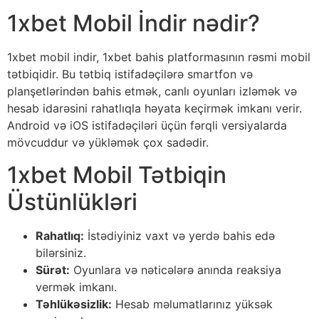
1xbet Mobil İndir nədir?
1xbet mobil indir, 1xbet bahis platformasının rəsmi mobil
tətbiqidir. Bu tətbiq istifadəçilərə smartfon və
planşetlərindən bahis etmək, canlı oyunları izləmək və
hesab idarəsini rahatlıqla həyata keçirmək imkanı verir.
Android və iOS istifadəçiləri üçün fərqli versiyalarda
mövcuddur və yükləmək çox sadədir.
1xbet Mobil Tətbiqin
Üstünlükləri
Rahatlıq:
İstədiyiniz vaxt və yerdə bahis edə
bilərsiniz.
Sürət:
Oyunlara və nəticələrə anında reaksiya
vermək imkanı.
Təhlükəsizlik:
Hesab məlumatlarınız yüksək