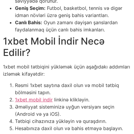
səviyyədə qorunur.
Geniş Seçim:
Futbol, basketbol, tennis və digər
idman növləri üzrə geniş bahis variantları.
Canlı Bahis:
Oyun zamanı dəyişən şanslardan
faydalanmaq üçün canlı bahis imkanları.
1xbet Mobil İndir Necə
Edilir?
1xbet mobil tətbiqini yükləmək üçün aşağıdakı addımları
izləmək kifayətdir:
Rəsmi 1xbet saytına daxil olun və mobil tətbiq
bölməsini tapın.
1xbet mobil indir
linkinə klikləyin.
Əməliyyat sisteminizə uyğun versiyanı seçin
(Android və ya iOS).
Tətbiqi cihazınıza yükləyin və quraşdırın.
Hesabınıza daxil olun və bahis etməyə başlayın.